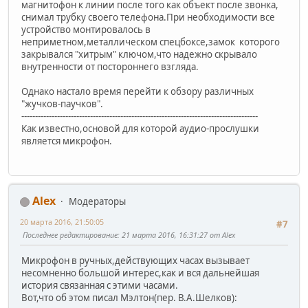
магнитофон к линии после того как объект после звонка,
снимал трубку своего телефона.При необходимости все
устройство монтировалось в
неприметном,металлическом спецбоксе,замок которого
закрывался "хитрым" ключом,что надежно скрывало
внутренности от постороннего взгляда.
Однако настало время перейти к обзору различных
"жучков-паучков".
--------------------------------------------------------------------------------------
Как известно,основой для которой аудио-прослушки
является микрофон.
Alex
Модераторы
20 марта 2016, 21:50:05
#7
Последнее редактирование
: 21 марта 2016, 16:31:27 от Alex
Микрофон в ручных,действующих часах вызывает
несомненно большой интерес,как и вся дальнейшая
история связанная с этими часами.
Вот,что об этом писал Мэлтон(пер. В.А.Шелков):