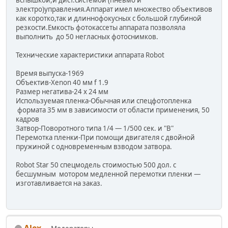
вспышкой,и дист.системой (пневмо и
электро)управления.Аппарат имел множество объективов
как коротко,так и длиннофокусных с большой глубиной
резкости.Емкость фотокассеты аппарата позволяла
выполнить до 50 негласных фотоснимков.
Технические характеристики аппарата Robot
Время выпуска-1969
Объектив-Xenon 40 мм f 1.9
Размер негатива-24 x 24 мм
Используемая пленка-Обычная или спецфотопленка
формата 35 мм в зависимости от области применения, 50
кадров
Затвор-Поворотного типа 1/4 — 1/500 сек. и "В"
Перемотка пленки-При помощи двигателя с двойной
пружиной с одновременным взводом затвора.
Robot Star 50 спецмодель стоимостью 500 дол. с
бесшумным мотором медленной перемотки пленки —
изготавливается на заказ.
Alex