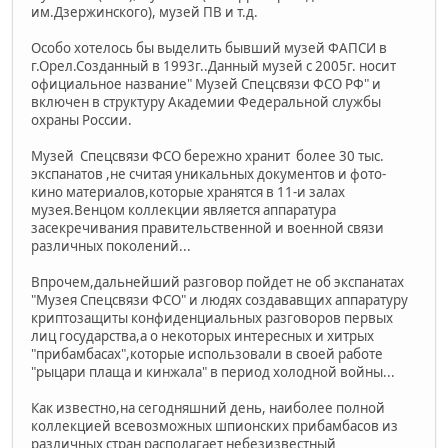
им.Дзержинского), музей ПВ и т.д.
Особо хотелось бы выделить бывший музей ФАПСИ в
г.Орел.Созданный в 1993г..Данный музей с 2005г. носит
официальное название" Музей Спецсвязи ФСО РФ" и
включен в структуру Академии Федеральной службы
охраны России.
Музей Спецсвязи ФСО бережно хранит более 30 тыс.
экспанатов ,не считая уникальных документов и фото-
кино материалов,которые хранятся в 11-и залах
музея.Венцом коллекции является аппаратура
засекречивания правительственной и военной связи
различных поколений...
Впрочем,дальнейший разговор пойдет не об экспанатах
"Музея Спецсвязи ФСО" и людях создававщих аппаратуру
криптозащиты конфиденциальных разговоров первых
лиц государства,а о некоторых интересных и хитрых
"прибамбасах",которые использовали в своей работе
"рыцари плаща и кинжала" в период холодной войны...
Как известно,на сегодняшний день, наиболее полной
коллекцией всевозможных шпионских прибамбасов из
различных стран располагает небезизвестный