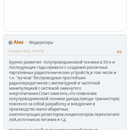
Alex
Модераторы
23 марта 2016, 14:47:39
#9
Бурное развитие полупроводниковой техники в 50-е и
последующие годы привело к созданию различных
партативных радиотехнических устройств,в том числе и
т.н. "жучков" беспроводных-простейших
радиопередатчиков с амплитудной и частотной
манипуляцией с системой замкнутого
энергопитания.Стоит заметить,что появление
полупроводниковой техники (диода,триода- транзистора)
повлекло за собой разработку и внедрение в
производство малогабаритных
комплектующих:резисторов,конденсаторов,переключате
лей,источников питания и т.д.
Несомненно это был технологический прорыв