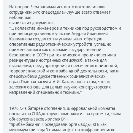
На вопрос- Чем занимались и что изготавливали
сотрудники 5-го спецотдела?- Лучше всего отвечает
небольшая
выписка из документа:
"... коллектив инженеров и техников под руководством и
при непосредственном участии Андрея Ивановича
Казаманова создал сотни уникальных образцов
оперативных радиотехнических устройств, успешно
применявшихся как органами государственной
безопасности СССР при техническом проникновении в
резидентуры иностранных спецслужб, а также для
выявления, предупреждения и пресечения шпионской,
террористической и контрабандной деятельности, так и
спецслужбами дружественных социалистических
стран.Главная заслуга А.И. Казаманова в том, что он
заложил основы для целых научно-конструкторских
направлений специальной техники."
1976 г.- в батарее отопления, шифровальной комнаты
посольства США,которую поменяли из-за протечки, была
обнаружена заковыристая ВЧ-
"прибамбасина".Последовали оргвыводы: КГБ как
минимум три года "снимал инфо" по шифропереписке