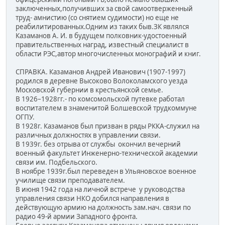
заключенных,получивших за свой самоотверженный
труд- амнистию (со снятием судимости) но еще не
реабилитированных.Одним из таких быв.ЗК являлся
Казаманов А. И. в будущем полковник-удостоенный
правительственных наград, известный специалист в
области РЭС,автор многочисленных монографий и книг.
СПРАВКА. Казаманов Андрей Иванович (1907-1997)
родился в деревне Высоково Волоколамского уезда
Московской губернии в крестьянской семье.
В 1926–1928гг.- по комсомольской путевке работал
воспитателем в знаменитой Болшевской трудкоммуне
ОГПУ.
В 1928г. Казаманов был призван в ряды РККА-служил на
различных должностях в управлении связи.
В 1939г. без отрыва от службы окончил вечерний
военный факультет Инженерно-технической академии
связи им. Подбельского.
В ноябре 1939г.был переведен в Ульяновское военное
училище связи преподавателем.
В июня 1942 года на личной встрече у руководства
управления связи НКО добился направления в
действующую армию на должность зам.нач. связи по
радио 49-й армии Западного фронта.