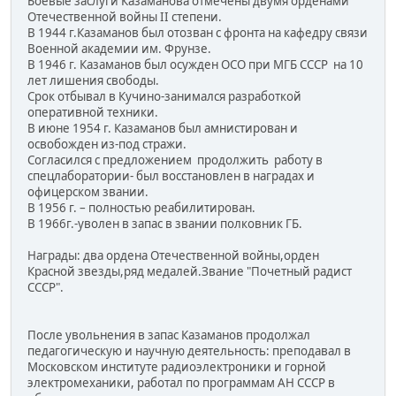
Боевые заслуги Казаманова отмечены двумя орденами
Отечественной войны II степени.
В 1944 г.Казаманов был отозван с фронта на кафедру связи
Военной академии им. Фрунзе.
В 1946 г. Казаманов был осужден ОСО при МГБ СССР на 10
лет лишения свободы.
Срок отбывал в Кучино-занимался разработкой
оперативной техники.
В июне 1954 г. Казаманов был амнистирован и
освобожден из-под стражи.
Согласился с предложением продолжить работу в
спецлаборатории- был восстановлен в наградах и
офицерском звании.
В 1956 г. – полностью реабилитирован.
В 1966г.-уволен в запас в звании полковник ГБ.
Награды: два ордена Отечественной войны,орден
Красной звезды,ряд медалей.Звание "Почетный радист
СССР".
После увольнения в запас Казаманов продолжал
педагогическую и научную деятельность: преподавал в
Московском институте радиоэлектроники и горной
электромеханики, работал по программам АН СССР в