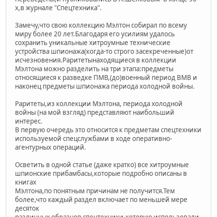
х,в журнале "Спецтехника".
Замечу,что свою коллекцию Мэлтон собирал по всему
миру более 20 лет.Благодаря его усилиям удалось
сохранить уникальные хитроумные технические
устройства шпионажа(когда-то строго засекреченные)от
исчезновения.Раритетынаходящиеся в коллекции
Мэлтона можно разделить на три этапа:предметы
относящиеся к разведке ПМВ,(до)военный период ВМВ и
наконец предметы шпионажа периода холодной войны.
Раритеты,из коллекции Мэлтона, периода холодной
войны (на мой взгляд) представляют наибольший
интерес.
В первую очередь это относится к предметам спецтехники
используемой спецслужбами в ходе оперативно-
агентурных операций.
Осветить в одной статье (даже кратко) все хитроумные
шпионские прибамбасы,которые подробно описаны в
книгах
Мэлтона,по понятным причинам не получится.Тем
более,что каждый раздел включает по меньшей мере
десяток
различных образцов спецтехники,которую использовали