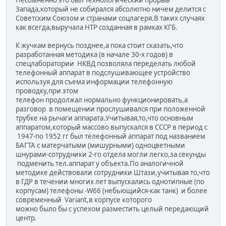
Запада,который не собирался абсолютно ничем делится с
Советским Союзом и странами соцлагеря.В таких случаях
как всегда,выручала НТР созданная в рамках КГБ.
К жучкам вернусь позднее,а пока стоит сказать,что
разработанная методика (в начале 30-х годов) в
спецлаборатории НКВД позволяла переделать любой
телефонный аппарат в подслушивающее устройство
используя для съема информации телефонную
проводку,при этом
телефон продолжал нормально функционировать,а
разговор в помещении прослушивался при положенной
трубке на рычаги аппарата.Учитывая,то,что основным
аппаратом,который массово выпускался в СССР в период с
1947-по 1952 гг был телефонный аппарат под названием
БАГТА с матерчатыми (мишурными) одноцветными
шнурами-сотрудники 2-го отдела могли легко,за секунды
подменить тел.аппарат у объекта.По аналогичной
методике действовали сотрудники Штази,учитывая то,что
в ГДР в течении многих лет выпускались однотипные (по
корпусам) телефоны -W66 (небьющийся-как танк) и более
современный Variant,в корпусе которого
можно было бы с успехом разместить целый передающий
центр.