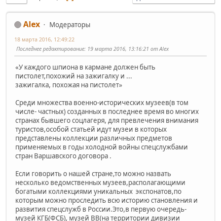
Alex
Модераторы
18 марта 2016, 12:49:22
Последнее редактирование
: 19 марта 2016, 13:16:21 от Alex
«У каждого шпиона в кармане должен быть
пистолет,похожий на зажигалку и ...
зажигалка, похожая на пистолет»
Среди множества военно-исторических музеев(в том
числе- частных) созданных в последнее время во многих
странах бывшего соцлагеря, для превлечения внимания
туристов,особой статьей идут музеи в которых
представлены коллекции различных предметов
применяемых в годы холодной войны спецслужбами
стран Варшавского договора .
Если говорить о нашей стране,то можно назвать
несколько ведомственных музеев,располагающими
богатыми коллекциями уникальных экспонатов,по
которым можно проследить всю историю становления и
развития спецслужб в России.Это,в первую очередь-
музей КГБ(ФСБ), музей ВВ(на территории дивизии