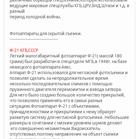
ведущие мировые спецслужбы КГБ,ЦРУ,БНД,Штази и т.д. в
разный
период холодной войны.
Фотоаппараты для скрытой съемки.
---------------------------------------
Ф-21 КГБ,СССР
Легкий малогабаритный фотоаппарат Ф-21( массой 180
грамм) был разработан в спецотделе МГБ,в 1948г. на базе
немецкого фотоаппарата Аякс.
Аппарат Ф-21 использовался для негласной фотосъемки и
позволял сделать за непродолжительное время
несколько последовательных снимков с помощью
пружинного двигателя перемоиитки и взвода затвора.
Для него было создано большое количество прикрытий,
что позволяло применять его в самых разных
ситуациях.Фотоаппарат Ф-21 с объективами,
принадлежностями и прикрытиями к нему образует
развитую систему для негласной фотосъемки. Небольшие
размеры в сочетании с низким уровнем шумов делают
его совершенно незаметным.Видоискатель
отсутствовал,поэтому направление на объект съемки