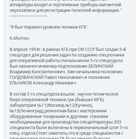
аппаратуры входят и портативные приборы магнитной
звукозаписи для регистрации полезной информации."
------------------------------
"Я был поражен уровнем техники КГБ".
К.Мэлтон.
В апреле 1954г. в рамках КГБ при СМ СССР был создан 5-й
спецотдел для решения задач по созданию спецтехники
для оперативной работы.Начальником 5-го спецотдела
был назначен инженер-подполковник БЕЛИНСКИЙ
Владимир Константинович. Зам начальника:полковник
ГОЛДОВАНСКИЙ Павел Николаевич и полковник
ЕЛЬНИКОВ Александр Иванович.
В состав 5-го спецотдела вошли: научно-техническое
бюро оперативной техники,три (бывших МГБ)
лаборатории №11(Москва),№12(Кучино),
№13(Ленинград),ремонтная база с мастерскими
оборудованные токарными и другими станками
необходимыми для производства спецаппаратуры.393
специалиста были включены в первоначальный штат 5-го
спец. отдела.Стоит заметить,что в среде специалистов с
офицерскими погонами ГБ,было немало бывших