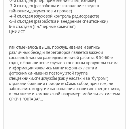
-2-й сп.отдел (опер.применение спецтехники)
-3-й сп.отдел (разработка изготовление средств
тайнописи,документов и прочее)
-4-й сп.отдел (слуховой контроль радиосредств)
-5-й сп.отдел (разработка и внедрение спецтехники)
6-й сп.отдел (т.н."черные комнаты")
ЦНИИСТ
Как отмечалось выше, прослушивание и запись
различных бесед и переговоров является важной
составной частью разведывательной работы. В 50-60-е
годы, в большинстве случаев конечным продуктом съема
информации являлись магнитофонная лента и
фотоснимки-именно поэтому этой группе
спецтехники,спецслужбы (как у нас,так и за "бугром")
отдавали больший приоритет.Само собой,при этом, не
забывались и другие направления развития спецтехники,
в том числе и комплексной например: мобильная система
СРКР-1 "ОКТАВА"...