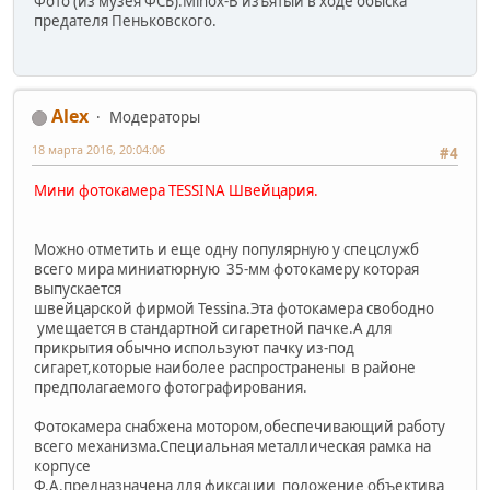
Фото (из музея ФСБ):Minox-B изъятый в ходе обыска
предателя Пеньковского.
Alex
Модераторы
18 марта 2016, 20:04:06
#4
Мини фотокамера TESSINA Швейцария.
Можно отметить и еще одну популярную у спецслужб
всего мира миниатюрную 35-мм фотокамеру которая
выпускается
швейцарской фирмой Tessina.Эта фотокамера свободно
умещается в стандартной сигаретной пачке.А для
прикрытия обычно используют пачку из-под
сигарет,которые наиболее распространены в районе
предполагаемого фотографирования.
Фотокамера снабжена мотором,обеспечивающий работу
всего механизма.Специальная металлическая рамка на
корпусе
Ф.А.предназначена для фиксации положение объектива