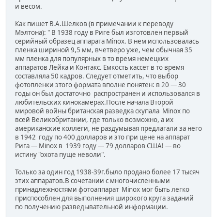
и весом.
Как пишет В.А.Шелков (в примечании к переводу
Мэлтона): " В 1938 году в Риге был изготовлен первый
серийный образец аппарата Minox. В нем использовалась
пленка шириной 9,5 мм, вчетверо уже, чем обычная 35
мм пленка для популярных в то время немецких
аппаратов Лейка и Контакс. Емкость кассет в то время
составляла 50 кадров. Следует отметить, что выбор
фотопленки этого формата вполне понятен: в 20 — 30
годы он был достаточно распространен и использовался в
любительских кинокамерах.После начала Второй
мировой войны британская разведка скупала Minox по
всей Великобритании, где только возможно, а их
американские коллеги, не раздумывая предлагали за него
в 1942 году по 400 долларов и это при цене на аппарат
Рига — Minox в 1939 году — 79 долларов США! — во
истину "охота пуще неволи".
Только за один год 1938-39г.было продано более 17 тысяч
этих аппаратов.В сочетании с многочисленными
принадлежностями фотоаппарат Minox мог быть легко
приспособлен для выполнения широкого круга заданий
по получению разведывательной информации.