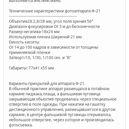
выполняется инстинктивно.
Технические характеристики фотоаппарата Ф-21
-----------------------------------------------------------
Объектив28 2,8/28 мм, угол поля зрения 56°
Диапазон фокусировки От 3 м до бесконечности
Размер негатива-18х24 мм
Используемая пленка Шириной 21 мм
Емкость кассеты
От 14 до 100 кадров в зависимости от толщины
применяемой пленки
Затвор1/10, 1/30, 1/100 сек. и "В"
Габариты: 77х41 х55 мм
Варианты прикрытий для аппарата Ф-21.
В обычной практике аппарат размещался в потайном
кармане пиджака,плаща, а фальшивая пуговица
закрывающая обьектив продевалась через специальное
отверстие в поле одежды. При нажатии на гашетку
дистанционного управления, размещавшегося в другом
кармане, в центре фальшивой пуговицы открывалось
небольшое отверстие, через которое и производилась
фотосъемка.