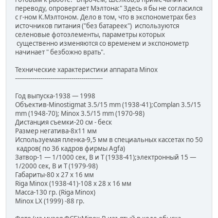
переводу, опровергает Мэлтона:" Здесь я бы не согласился
с г-ном К.Мэлтоном. Дело в том, что в экспонометрах без
источников питания ("без батареек") используются
селеновые фотоэлементы, параметры которых
существенно изменяются со временем и экспонометр
начинает " безбожно врать".
Технические характеристики аппарата Minox
---------------------------------------------
Год выпуска-1938 — 1998
Объектив-Minostigmat 3.5/15 mm (1938-41);Complan 3.5/15
mm (1948-70); Minox 3.5/15 mm (1970-98)
Дистанция съемки-20 см - беск
Размер негатива-8х11 мм
Используемая пленка-9,5 мм в специальных кассетах по 50
кадров( по 36 кадров фирмы Agfa)
Затвор-1 — 1/1000 сек, В и Т (1938-41);электронный 15 —
1/2000 сек, В и Т (1979-98)
Габариты-80 х 27 х 16 мм
Riga Minox (1938-41)-108 х 28 х 16 мм
Масса-130 гр. (Riga Minox)
Minox LX (1999) -88 гр.