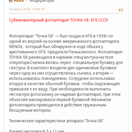
Модераторы
18 марта 2016, 16:56:19
#2
Субминиатюрный фотоаппарат ТОЧКА-58. КГБ СССР.
Фотоаппарат "Точка-58" — был создан в КГБ в 1958г.по
одной из версий на основе американского фотоаппарата
MINOX, который был обнаружен в ходе обыска у
арестованного ОГБ -предателя Пеньковского. Фотоаппарат
ТОЧКА-58 размещался в кармане спецгалстука-на теле
оператора.Съемка велась через специальную булавку для
галстука. В комплект входили две одинаковые булавки:
через одну из них осуществлялась съемка, а вторая —
использовалась повседневно. Сотрудник использовал
вторую в качестве обычной булавки, чтобы окружающие
привыкли к ее виду. При необходимости выполнить
негласную фотосъемку он надевал фотоаппарат, при этом
объектив маскировался первой булавкой.Механизм
фотоаппарата приводился в действие пружинным
бесшумным мотором.
Технические характеристики аппарата "Точка-58"
Размер негатива-8,5 х 11 мм