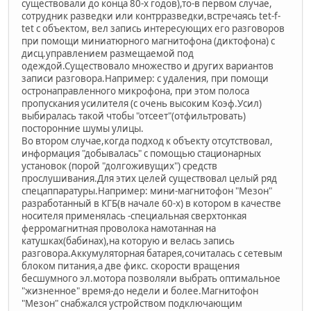
существовали до конца 80-х годов),то-в первом случае,
сотрудник разведки или контрразведки,встречаясь tet-f-
tet c объектом, вел запись интересующих его разговоров
при помощи миниатюрного магнитофона (диктофона) с
дисц.управлением размещаемой под
одеждой.Существовало множество и других вариантов
записи разговора.Например: с удаления, при помощи
остронаправленного микрофона, при этом полоса
пропускания усилителя (с очень высоким Коэф.Усил)
выбиралась такой чтобы "отсеет"(отфильтровать)
посторонние шумы улицы.
Во втором случае,когда подход к объекту отсутствовал,
информация "добывалась" с помощью стационарных
установок (порой "долгоживущих") средств
прослушивания.Для этих целей существовал целый ряд
спецаппаратуры.Например: мини-магнитофон "Мезон"
разработанный в КГБ(в начале 60-х) в котором в качестве
носителя применялась -специальная сверхтонкая
ферромагнитная проволока намотанная на
катушках(бабинах),на которую и велась запись
разговора.Аккумуляторная батарея,сочиталась с сетевым
блоком питания,а две фикс. скорости вращения
бесшумного эл.мотора позволяли выбрать оптимальное
"жизненное" время-до недели и более.Магнитофон
"Мезон" снабжался устройством подключающим