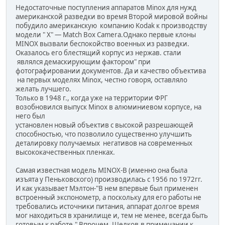
Недостаточные поступления аппаратов Minox для нужд
американской разведки во время Второй мировой войны
побудило американскую компанию Kodak к производству
модели " Х" — Match Box Camera.Однако первые клоны
MINOX вызвали беспокойство военных из разведки.
Оказалось его блестящий корпус из нержав. стали
являлся демаскирующим фактором" при
фотографировании документов. Да и качество объектива
на первых моделях Minox, честно говоря, оставляло
желать лучшего.
Только в 1948 г., когда уже на территории ФРГ
возобновился выпуск Minox в алюминиевом корпусе, на
него был
установлен новый объектив с высокой разрешающей
способностью, что позволило существенно улучшить
деталировку получаемых негативов на современных
высококачественных пленках.
Самая известная модель MINOX-B (именно она была
изъята у Пеньковского) производилась с 1956 по 1972гг.
И как указывает Мэлтон-"В нем впервые был применен
встроенный экспонометр, а поскольку для его работы не
требовались источники питания, аппарат долгое время
мог находиться в хранилище и, тем не менее, всегда быть
готовым к работе." Впрочем, Шелков,в примечании к