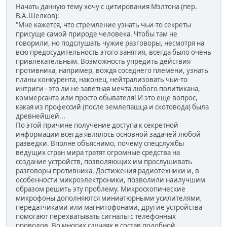
Начать данную тему хочу с цитирования Мэлтона (пер.
В.А.Шелков):
"Мне кажется, что стремление узнать чьи-то секреты
присуще самой природе человека. Чтобы там не
говорили, но подслушать чужие разговоры, несмотря на
всю предосудительность этого занятия, всегда было очень
привлекательным. Возможность упредить действия
противника, например, вождя соседнего племени, узнать
планы конкурента, наконец, нейтрализовать чьи-то
интриги - это ли не заветная мечта любого политикана,
коммерсанта или просто обывателя! И это еще вопрос,
какая из профессий (после землепашца и скотовода) была
древнейшей...
По этой причине получение доступа к секретной
информации всегда являлось основной задачей любой
разведки. Вполне объяснимо, почему спецслужбы
ведущих стран мира тратят огромные средства на
создание устройств, позволяющих им прослушивать
разговоры противника. Достижения радиотехники и, в
особенности микроэлектроники, позволили наилучшим
образом решить эту проблему. Микроскопические
микрофоны дополняются миниатюрными усилителями,
передатчиками или магнитофонами, другие устройства
помогают перехватывать сигналы с телефонных
проводов. Во многих случаях в состав подобной