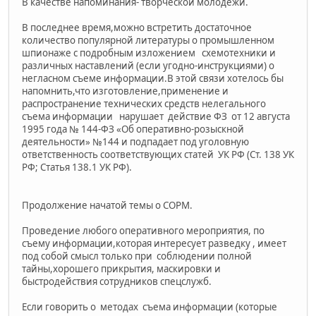
В качестве напоминания- творческой молодежи.
В последнее время,можно встретить достаточное
количество популярной литературы о промышленном
шпионаже с подробным изложением схемотехники и
различных наставлений (если угодно-инструкциями) о
негласном съеме информации.В этой связи хотелось бы
напомнить,что изготовление,применение и
распространение технических средств нелегального
съема информации нарушает действие ФЗ от 12 августа
1995 года № 144-ФЗ «Об оперативно-розыскной
деятельности» №144 и подпадает под уголовную
ответственность соответствующих статей УК РФ (Ст. 138 УК
РФ; Статья 138.1 УК РФ).
Продолжение начатой темы о СОРМ.
Проведение любого оперативного мероприятия, по
съему информации,которая интересует разведку , имеет
под собой смысл только при соблюдении полной
тайны,хорошего прикрытия, маскировки и
быстродействия сотрудников спецслужб.
Если говорить о методах съема информации (которые