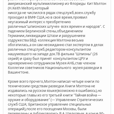
американский мультимиллионер из Флориды Кит Мэлтон
(H.Keith Melton),который
никогда не числился в рядах спецслужб,воен.службу
проходил в ВМФ США,но в своё время,проявил
неугасимый интерес к преобретению
различных"шпионских штучек- всех времен и народов". С
падением Берлинской стены,объединением
Германии,ликвидации Штази и разрушением
содружества БВД- коллекция Мэлтона весьма
обогатилась,а он сам неожиданно стал экспертом в делах
различных спецслужб,редактором-консультантом
нашумевшего на западе док.ТВ фильма "Шпионы" (26
серий) и сразу был принят консультантом ЦРУ и
одновременно сотрудником Музея АНБ,став членом
Коллегии советников Национального музея разведки в
Вашингтоне.
Кроме всего прочего,Мэлтон написал четыре книги по
техническим средствам разведки.Книги Мэлтона не
издавались на русском языке(возможно я ошибаюсь),но
некоторые главы из его третьей книги "Тайная война —
оружие и оборудование" (— Управление Стратегических
служб США; Британское управление специальных
операций),после его посещения Москвы, были
переведены,и публиковались В А.Шелковым в конце 90-