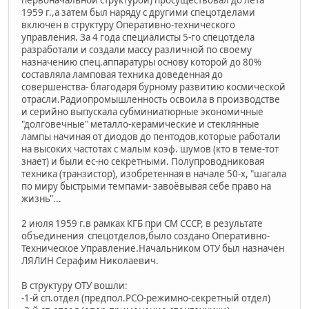
первоначальной структурой) просуществовал до лета
1959 г.,а затем был наряду с другими спецотделами
включен в структуру Оперативно-технического
управления. За 4 года специалисты 5-го спецотдела
разработали и создали массу различной по своему
назначению спец.аппаратуры основу которой до 80%
составляла ламповая техника доведенная до
совершенства- благодаря бурному развитию космической
отрасли.Радиопромышленность освоила в производстве
и серийно выпускала субминиатюрные экономичные
"долговечные" металло-керамические и стеклянные
лампы начиная от диодов до пентодов,которые работали
на высоких частотах с малым коэф. шумов (кто в теме-тот
знает) и были ес-но секретными. Полупроводниковая
техника (транзистор), изобретенная в начале 50-х, "шагала
по миру быстрыми темпами- завоёвывая себе право на
жизнь"...
2 июля 1959 г.в рамках КГБ при СМ СССР, в результате
объединения спецотделов,было создано Оперативно-
Техническое Управление.Начальником ОТУ был назначен
ЛЯЛИН Серафим Николаевич.
В структуру ОТУ вошли:
-1-й сп.отдел (предпол.РСО-режимно-секретный отдел)