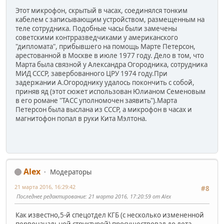
Этот микрофон, скрытый в часах, соединялся тонким
кабелем с записывающим устройством, размещенным на
теле сотрудника. Подобные часы были замечены
советскими контрразведчиками у американского
"дипломата", прибывшего на помощь Марте Петерсон,
арестованной в Москве в июле 1977 году. Дело в том, что
Марта была связной у Александра Огородника, сотрудника
МИД СССР, завербованного ЦРУ 1974 году.При
задержании А.Огороднику удалось покончить с собой,
приняв яд (этот сюжет использован Юлианом Семеновым
в его романе "ТАСС уполномочен заявить").Марта
Петерсон была выслана из СССР, а микрофон в часах и
магнитофон попал в руки Кита Мэлтона.
Alex
Модераторы
21 марта 2016, 16:29:42
#8
Последнее редактирование
: 21 марта 2016, 17:20:59 от Alex
Как известно,5-й спецотдел КГБ (с несколько измененной