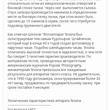
относительно сетки из микроскопических отверстий в
боковой стенке пачки. Через нее выполняется съемка.
Спуск затвора производится нажимом в определенном
месте на боковую стенку пачки, при этом может быть
сделано до 10 снимков в серии, после чего птребуется
подзавод пружинного двигателя.
Как отмечал Шелков:"Фотоаппарат Tessina был
сконструирован тем самым Рудольфом Штайнеком,
который еще в конце 40-х годов создал фотокамеру в
наручных часах. Подобно швейцарским часам, Tessina
отличалась высокой точностью и надежностью, о чем хотя
бы говорит 5-тилетняя гарантия производителя. По
материалам тестов, проведенных авторитетным
американским журналом Popular Photography,
миниатюрная Tessina превзошла все ожидаемые
результаты для аппаратов такого класса. Не удивительно,
что в 1990 году фотокамера, сконструированная более 30
лет назад, продавалась по предварительному заказу при
сроке поставки 9 месяцев!
Технические характеристики аппарата Tessina
--------------------------------------------
Год выпуска-1957