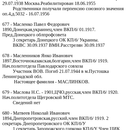
29.07.1938 Москва.Реабилитирован 18.06.1955
Родственники получали перпенсию союзного значения
оп.4,д.5032 - 16.07.1956
677 - Масленко Павел Федорович
1890,Донецкая,украинец,член ВКП/б/ 01.1917.
Пред.Донецкого облпрофсовета
3 секретарь Донецкого ОК КП/б/ Украины.
ВКВС 30.09.1937 ВМН.Расстрелян 30.09.1937
678 - Масленников Янко Иванович
1897,Восточноказакская,болгарин,член ВКП/б/ 1919.
Нач.политотдела Павлодарского совхоза
Участник ВОВ. Погиб 21.07.1944 в м.Пустошка
Ленинградской обл.
Настоящее фамилия - МАСЛИНКОВ.
679 - Маслова Н.С. - 1901,ЦЧО,русская,член ВКП/б/ 1920.
Нач.политотдела Щегровской МТС.
Сведений нет
680 - Матвеев Николай Иванович
1894,Днепропетровская,русский,член ВКП/б/ 1919. 2
секретарь Днепропетровского ОК КП/б/У
1 секретарь Запорожского горкома КП/б/У. Член ЦИК