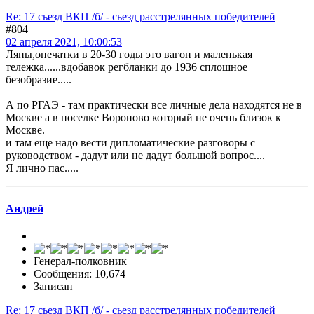
Re: 17 сьезд ВКП /б/ - сьезд расстрелянных победителей
#804
02 апреля 2021, 10:00:53
Ляпы,опечатки в 20-30 годы это вагон и маленькая
тележка......вдобавок регбланки до 1936 сплошное
безобразие.....
А по РГАЭ - там практически все личные дела находятся не в
Москве а в поселке Вороново который не очень близок к
Москве.
и там еще надо вести дипломатические разговоры с
руководством - дадут или не дадут большой вопрос....
Я лично пас.....
Андрей
Генерал-полковник
Сообщения: 10,674
Записан
Re: 17 сьезд ВКП /б/ - сьезд расстрелянных победителей