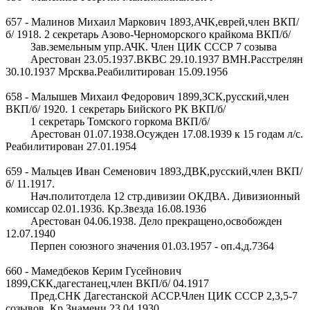
657 - Малинов Михаил Маркович 1893,АЧК,еврей,член ВКП/
б/ 1918. 2 секретарь Азово-Черноморского крайкома ВКП/б/
Зав.земельным упр.АЧК. Член ЦИК СССР 7 созыва
Арестован 23.05.1937.ВКВС 29.10.1937 ВМН.Расстрелян
30.10.1937 Мрсква.Реабилитирован 15.09.1956
658 - Малышев Михаил Федорович 1899,ЗСК,русский,член
ВКП/б/ 1920. 1 секретарь Бийского РК ВКП/б/
1 секретарь Томского горкома ВКП/б/
Арестован 01.07.1938.Осужден 17.08.1939 к 15 годам л/с.
Реабилитирован 27.01.1954
659 - Мальцев Иван Семенович 1893,ДВК,русский,член ВКП/
б/ 11.1917.
Нач.политотдела 12 стр.дивизии ОКДВА. Дивизионный
комиссар 02.01.1936. Кр.Звезда 16.08.1936
Арестован 04.06.1938. Дело прекращено,освобожден
12.07.1940
Перпен союзного значения 01.03.1957 - оп.4,д.7364
660 - Мамедбеков Керим Гусейнович
1899,СКК,дагестанец,член ВКП/б/ 04.1917
Пред.СНК Дагестанской АССР.Член ЦИК СССР 2,3,5-7
созывов. Кр.Знамени 23.04.1930