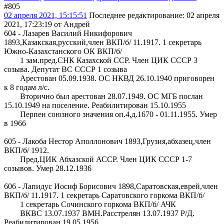
#805
02 апреля 2021, 15:15:51
Последнее редактирование
: 02 апреля
2021, 17:23:19 от Андрей
604 - Лазарев Василий Никифорович
1893,Казакская,русский,член ВКП/б/ 11.1917. 1 секретарь
Южно-Казахстанского ОК ВКП/б/
1 зам.пред.СНК Казахской ССР. Член ЦИК СССР 3
созыва. Депутат ВС СССР 1 созыва
Арестован 05.09.1938. ОС НКВД 26.10.1940 приговорен
к 8 годам л/с.
Вторично был арестован 28.07.1949. ОС МГБ послан
15.10.1949 на поселение. Реабилитирован 15.10.1955
Перпен союзного значения оп.4,д.1670 - 01.11.1955. Умер
в 1966
605 - Лакоба Нестор Аполлонович 1893,Грузия,абхазец,член
ВКП/б/ 1912.
Пред.ЦИК Абхазской АССР. Член ЦИК СССР 1-7
созывов. Умер 28.12.1936
606 - Лапидус Иосиф Борисович 1898,Саратовская,еврей,член
ВКП/б/ 11.1917. 1 секретарь Саратовского горкома ВКП/б/
1 секретарь Сочинского горкома ВКП/б/ АЧК
ВКВС 13.07.1937 ВМН.Расстрелян 13.07.1937 Р/Д.
Реабилитирован 19.05.1956