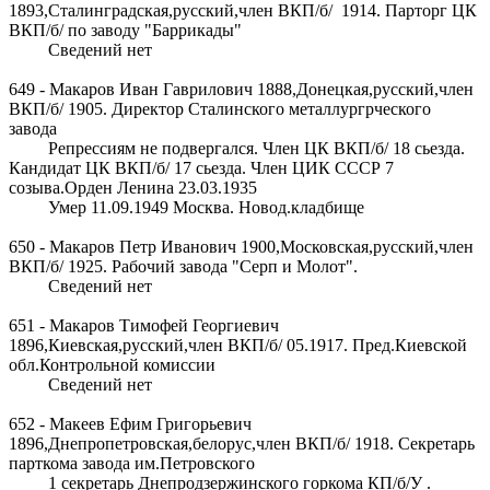
1893,Сталинградская,русский,член ВКП/б/ 1914. Парторг ЦК
ВКП/б/ по заводу "Баррикады"
Сведений нет
649 - Макаров Иван Гаврилович 1888,Донецкая,русский,член
ВКП/б/ 1905. Директор Сталинского металлургрческого
завода
Репрессиям не подвергался. Член ЦК ВКП/б/ 18 сьезда.
Кандидат ЦК ВКП/б/ 17 сьезда. Член ЦИК СССР 7
созыва.Орден Ленина 23.03.1935
Умер 11.09.1949 Москва. Новод.кладбище
650 - Макаров Петр Иванович 1900,Московская,русский,член
ВКП/б/ 1925. Рабочий завода "Серп и Молот".
Сведений нет
651 - Макаров Тимофей Георгиевич
1896,Киевская,русский,член ВКП/б/ 05.1917. Пред.Киевской
обл.Контрольной комиссии
Сведений нет
652 - Макеев Ефим Григорьевич
1896,Днепропетровская,белорус,член ВКП/б/ 1918. Секретарь
парткома завода им.Петровского
1 секретарь Днепродзержинского горкома КП/б/У .