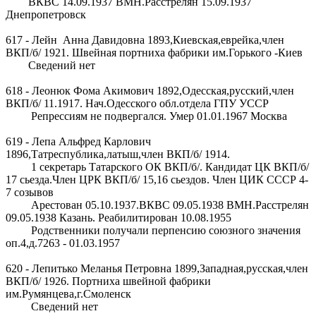
ВКВС 14.09.1937 ВМН.Расстрелян 15.09.1937
Днепропетровск
617 - Лейн Анна Давидовна 1893,Киевская,еврейка,член
ВКП/б/ 1921. Швейная портниха фабрики им.Горького -Киев
Сведений нет
618 - Леонюк Фома Акимович 1892,Одесская,русский,член
ВКП/б/ 11.1917. Нач.Одесского обл.отдела ГПУ УССР
Репрессиям не подвергался. Умер 01.01.1967 Москва
619 - Лепа Альфред Карлович
1896,Татреспублика,латыш,член ВКП/б/ 1914.
1 секретарь Татарского ОК ВКП/б/. Кандидат ЦК ВКП/б/
17 сьезда.Член ЦРК ВКП/б/ 15,16 сьездов. Член ЦИК СССР 4-
7 созывов
Арестован 05.10.1937.ВКВС 09.05.1938 ВМН.Расстрелян
09.05.1938 Казань. Реабилитирован 10.08.1955
Родственники получали перпенсию союзного значения
оп.4,д.7263 - 01.03.1957
620 - Лепитько Меланья Петровна 1899,Западная,русская,член
ВКП/б/ 1926. Портниха швейной фабрики
им.Румянцева,г.Смоленск
Сведений нет