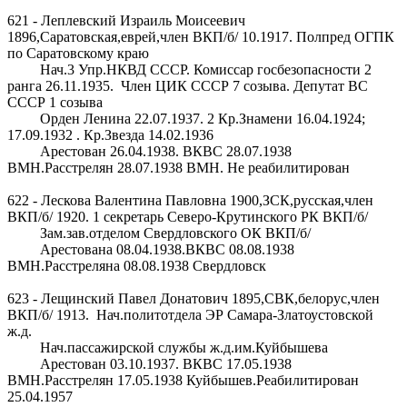
621 - Леплевский Израиль Моисеевич
1896,Саратовская,еврей,член ВКП/б/ 10.1917. Полпред ОГПК
по Саратовскому краю
Нач.3 Упр.НКВД СССР. Комиссар госбезопасности 2
ранга 26.11.1935. Член ЦИК СССР 7 созыва. Депутат ВС
СССР 1 созыва
Орден Ленина 22.07.1937. 2 Кр.Знамени 16.04.1924;
17.09.1932 . Кр.Звезда 14.02.1936
Арестован 26.04.1938. ВКВС 28.07.1938
ВМН.Расстрелян 28.07.1938 ВМН. Не реабилитирован
622 - Лескова Валентина Павловна 1900,ЗСК,русская,член
ВКП/б/ 1920. 1 секретарь Северо-Крутинского РК ВКП/б/
Зам.зав.отделом Свердловского ОК ВКП/б/
Арестована 08.04.1938.ВКВС 08.08.1938
ВМН.Расстреляна 08.08.1938 Свердловск
623 - Лещинский Павел Донатович 1895,СВК,белорус,член
ВКП/б/ 1913. Нач.политотдела ЭР Самара-Златоустовской
ж.д.
Нач.пассажирской службы ж.д.им.Куйбышева
Арестован 03.10.1937. ВКВС 17.05.1938
ВМН.Расстрелян 17.05.1938 Куйбышев.Реабилитирован
25.04.1957