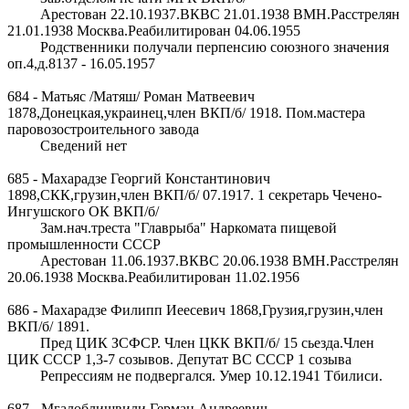
Арестован 22.10.1937.ВКВС 21.01.1938 ВМН.Расстрелян
21.01.1938 Москва.Реабилитирован 04.06.1955
Родственники получали перпенсию союзного значения
оп.4,д.8137 - 16.05.1957
684 - Матьяс /Матяш/ Роман Матвеевич
1878,Донецкая,украинец,член ВКП/б/ 1918. Пом.мастера
паровозостроительного завода
Сведений нет
685 - Махарадзе Георгий Константинович
1898,СКК,грузин,член ВКП/б/ 07.1917. 1 секретарь Чечено-
Ингушского ОК ВКП/б/
Зам.нач.треста "Главрыба" Наркомата пищевой
промышленности СССР
Арестован 11.06.1937.ВКВС 20.06.1938 ВМН.Расстрелян
20.06.1938 Москва.Реабилитирован 11.02.1956
686 - Махарадзе Филипп Иеесевич 1868,Грузия,грузин,член
ВКП/б/ 1891.
Пред ЦИК ЗСФСР. Член ЦКК ВКП/б/ 15 сьезда.Член
ЦИК СССР 1,3-7 созывов. Депутат ВС СССР 1 созыва
Репрессиям не подвергался. Умер 10.12.1941 Тбилиси.
687 - Мгалоблишвили Герман Андреевич