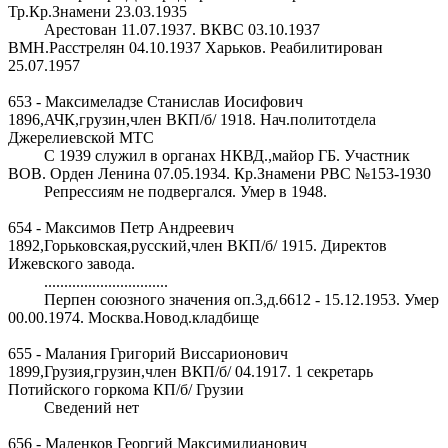
Тр.Кр.Знамени 23.03.1935
Арестован 11.07.1937. ВКВС 03.10.1937
ВМН.Расстрелян 04.10.1937 Харьков. Реабилитирован
25.07.1957
653 - Максимеладзе Станислав Иосифович
1896,АЧК,грузин,член ВКП/б/ 1918. Нач.политотдела
Джерелиевской МТС
С 1939 служил в органах НКВД.,майор ГБ. Участник
ВОВ. Орден Ленина 07.05.1934. Кр.Знамени РВС №153-1930
Репрессиям не подвергался. Умер в 1948.
654 - Максимов Петр Андреевич
1892,Горьковская,русский,член ВКП/б/ 1915. Директов
Ижевского завода.
...............................
Перпен союзного значения оп.3,д.6612 - 15.12.1953. Умер
00.00.1974. Москва.Новод.кладбище
655 - Малания Григорий Виссарионович
1899,Грузия,грузин,член ВКП/б/ 04.1917. 1 секретарь
Потийского горкома КП/б/ Грузии
Сведений нет
656 - Маленков Георгий Максимилианович