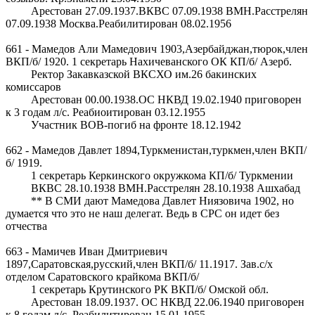
Арестован 27.09.1937.ВКВС 07.09.1938 ВМН.Расстрелян
07.09.1938 Москва.Реабилитирован 08.02.1956
661 - Мамедов Али Мамедович 1903,Азербайджан,тюрок,член
ВКП/б/ 1920. 1 секретарь Нахичеванского ОК КП/б/ Азерб.
Ректор Закавказской ВКСХО им.26 бакинских
комиссаров
Арестован 00.00.1938.ОС НКВД 19.02.1940 приговорен
к 3 годам л/с. Реабиоитирован 03.12.1955
Участник ВОВ-погиб на фронте 18.12.1942
662 - Мамедов Давлет 1894,Туркменистан,туркмен,член ВКП/
б/ 1919.
1 секретарь Керкинского окружкома КП/б/ Туркмении
ВКВС 28.10.1938 ВМН.Расстрелян 28.10.1938 Ашхабад
** В СМИ дают Мамедова Давлет Ниязовича 1902, но
думается что это не наш делегат. Ведь в СРС он идет без
отчества
663 - Мамичев Иван Дмитриевич
1897,Саратовская,русский,член ВКП/б/ 11.1917. Зав.с/х
отделом Саратовского крайкома ВКП/б/
1 секретарь Крутинского РК ВКП/б/ Омской обл.
Арестован 18.09.1937. ОС НКВД 22.06.1940 приговорен
к 8 годам л/с. Реабилитирован 15.01.1955