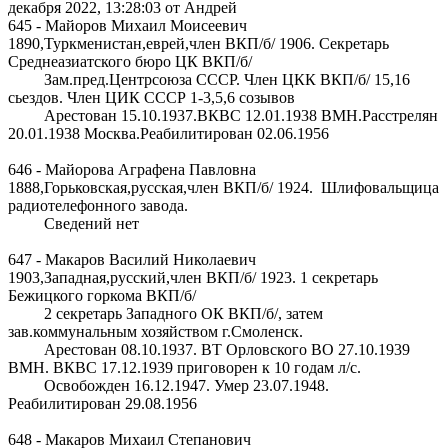
декабря 2022, 13:28:03 от Андрей
645 - Майоров Михаил Моисеевич
1890,Туркменистан,еврей,член ВКП/б/ 1906. Секретарь
Среднеазиатского бюро ЦК ВКП/б/
Зам.пред.Центрсоюза СССР. Член ЦКК ВКП/б/ 15,16
сьездов. Член ЦИК СССР 1-3,5,6 созывов
Арестован 15.10.1937.ВКВС 12.01.1938 ВМН.Расстрелян
20.01.1938 Москва.Реабилитирован 02.06.1956
646 - Майорова Аграфена Павловна
1888,Горьковская,русская,член ВКП/б/ 1924. Шлифовальщица
радиотелефонного завода.
Сведений нет
647 - Макаров Василий Николаевич
1903,Западная,русский,член ВКП/б/ 1923. 1 секретарь
Бежицкого горкома ВКП/б/
2 секретарь Западного ОК ВКП/б/, затем
зав.коммунальным хозяйством г.Смоленск.
Арестован 08.10.1937. ВТ Орловского ВО 27.10.1939
ВМН. ВКВС 17.12.1939 приговорен к 10 годам л/с.
Освобожден 16.12.1947. Умер 23.07.1948.
Реабилитирован 29.08.1956
648 - Макаров Михаил Степанович