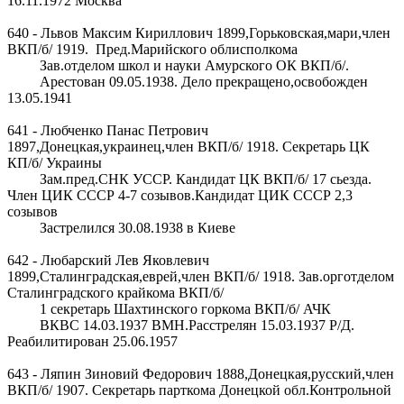
16.11.1972 Москва
640 - Львов Максим Кириллович 1899,Горьковская,мари,член
ВКП/б/ 1919. Пред.Марийского облисполкома
Зав.отделом школ и науки Амурского ОК ВКП/б/.
Арестован 09.05.1938. Дело прекращено,освобожден
13.05.1941
641 - Любченко Панас Петрович
1897,Донецкая,украинец,член ВКП/б/ 1918. Секретарь ЦК
КП/б/ Украины
Зам.пред.СНК УССР. Кандидат ЦК ВКП/б/ 17 сьезда.
Член ЦИК СССР 4-7 созывов.Кандидат ЦИК СССР 2,3
созывов
Застрелился 30.08.1938 в Киеве
642 - Любарский Лев Яковлевич
1899,Сталинградская,еврей,член ВКП/б/ 1918. Зав.орготделом
Сталинградского крайкома ВКП/б/
1 секретарь Шахтинского горкома ВКП/б/ АЧК
ВКВС 14.03.1937 ВМН.Расстрелян 15.03.1937 Р/Д.
Реабилитирован 25.06.1957
643 - Ляпин Зиновий Федорович 1888,Донецкая,русский,член
ВКП/б/ 1907. Секретарь парткома Донецкой обл.Контрольной