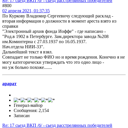
Re: 17 сьезд ВКП /б/ - сьезд расстрелянных победителей
#800
02 апреля 2021, 01:37:35
По Куркову Владимир Сергеевичу следующий расклад -
вторая информация о должности в момент ареста взято из
справки
"Электронный архив фонда Иоффе" - где написано -
"Род.в 1902 в Петербурге. Зам.директора завода №208
им.Коминтерна с 27.03.1937 по 16.05.1937.
Нач.отдела НИИ-33".
Дальнейший текст я взял.
Совпадает не только ФИО но и время рождения. Конечно я не
могу категорически утверждать что это одно лицо -
но уж больно похоже.......
арарат
Генерал-майор
Сообщения: 2,154
Записан
Re: 17 сьезд ВКП /б/ - сьезд расстрелянных победителей