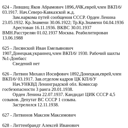
624 - Лившиц Яков Абрамович 1896,АЧК,еврей,член ВКП/б/
03.1917. Нач.Северо-Кавказской ж.д.
Зам.наркома путей сообщения СССР. Орден Ленина
23.05.1932. Кр.Знамени 30.06.1922; Тр.Кр.Знамени 04.04.1936
Арестован 16.11.1936. ВКВС 30.01.1937
ВМН.Расстрелян 01.02.1937 Москва. Реабилитирован
13.06.1988
625 - Лисянский Иван Емельянович
1907,Донецкая,украинец,член ВКП/б/ 1930. Рабочий шахты
№1-Донбасс
Сведений нет
626 - Литвин Михаил Иосифович 1892,Донецкая,еврей,член
ВКП/б/ 03.1917. Зав.отделом кадров ЦК КП/б/У
Нач.УНКВД Ленинградской обл. Комиссар
госбезопасности 3 ранга 20.01.1938.
Орден Ленина 22.07.1937. Кандидат ЦИК СССР 4,5
созывов. Депутат ВС СССР 1 созыва.
Застрелился 12.11.1938.
627 - Литвинов Максим Максимович
628 - Литтенбрандт Алексей Иванович