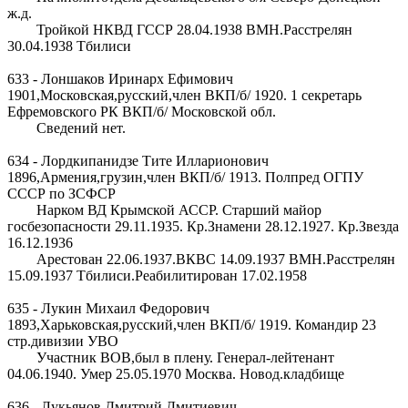
ж.д.
Тройкой НКВД ГССР 28.04.1938 ВМН.Расстрелян
30.04.1938 Тбилиси
633 - Лоншаков Иринарх Ефимович
1901,Московская,русский,член ВКП/б/ 1920. 1 секретарь
Ефремовского РК ВКП/б/ Московской обл.
Сведений нет.
634 - Лордкипанидзе Тите Илларионович
1896,Армения,грузин,член ВКП/б/ 1913. Полпред ОГПУ
СССР по ЗСФСР
Нарком ВД Крымской АССР. Старший майор
госбезопасности 29.11.1935. Кр.Знамени 28.12.1927. Кр.Звезда
16.12.1936
Арестован 22.06.1937.ВКВС 14.09.1937 ВМН.Расстрелян
15.09.1937 Тбилиси.Реабилитирован 17.02.1958
635 - Лукин Михаил Федорович
1893,Харьковская,русский,член ВКП/б/ 1919. Командир 23
стр.дивизии УВО
Участник ВОВ,был в плену. Генерал-лейтенант
04.06.1940. Умер 25.05.1970 Москва. Новод.кладбище
636 - Лукьянов Дмитрий Дмитиевич