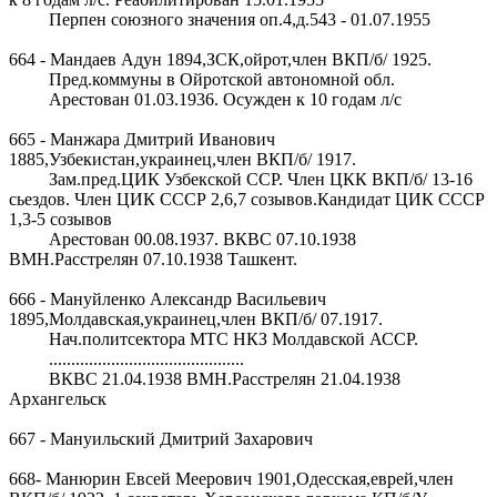
Перпен союзного значения оп.4,д.543 - 01.07.1955
664 - Мандаев Адун 1894,ЗСК,ойрот,член ВКП/б/ 1925.
Пред.коммуны в Ойротской автономной обл.
Арестован 01.03.1936. Осужден к 10 годам л/с
665 - Манжара Дмитрий Иванович
1885,Узбекистан,украинец,член ВКП/б/ 1917.
Зам.пред.ЦИК Узбекской ССР. Член ЦКК ВКП/б/ 13-16
сьездов. Член ЦИК СССР 2,6,7 созывов.Кандидат ЦИК СССР
1,3-5 созывов
Арестован 00.08.1937. ВКВС 07.10.1938
ВМН.Расстрелян 07.10.1938 Ташкент.
666 - Мануйленко Александр Васильевич
1895,Молдавская,украинец,член ВКП/б/ 07.1917.
Нач.политсектора МТС НКЗ Молдавской АССР.
............................................
ВКВС 21.04.1938 ВМН.Расстрелян 21.04.1938
Архангельск
667 - Мануильский Дмитрий Захарович
668- Манюрин Евсей Меерович 1901,Одесская,еврей,член