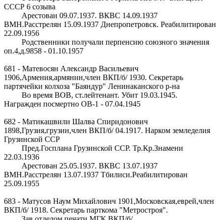
СССР 6 созыва
Арестован 09.07.1937. ВКВС 14.09.1937
ВМН.Расстрелян 15.09.1937 Днепропетровск. Реабилитирован
22.09.1956
Родственники получали перпенсию союзного значения
оп.4,д.9858 - 01.10.1957
681 - Матевосян Александр Васильевич
1906,Армения,армянин,член ВКП/б/ 1930. Секретарь
партячейки колхоза "Баяндур" Ленинаканского р-на
Во время ВОВ, ст.лейтенант. Убит 19.03.1945.
Награжден посмертно ОВ-1 - 07.04.1945
682 - Матикашвили Шалва Спиридонович
1898,Грузия,грузин,член ВКП/б/ 04.1917. Нарком земледелия
Грузинской ССР
Пред.Госплана Грузинской ССР. Тр.Кр.Знамени
22.03.1936
Арестован 25.05.1937. ВКВС 13.07.1937
ВМН.Расстрелян 13.07.1937 Тбилиси.Реабилитирован
25.09.1955
683 - Матусов Наум Михайлович 1901,Московская,еврей,член
ВКП/б/ 1918. Секретарь парткома "Метростроя".
Зав.отделом печати МГК ВКП/б/