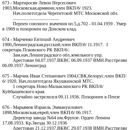
673 - Мартиросян Левон Нерсесович
1903,Московская,армянин,член ВКП/б/ 1923.
Нач.политотдела Черепетской МТС Московской обл.
........................................
Перпен союзного значения оп.5,д.702 - 01.04.1959 . Умер
в 1969 и похоронен на Донском клад.
674 - Марченко Евтихий Андреевич
1900,Ленинградская,русский,член ВКП/б/ 11.1917. 1
секретарь Псковского РК ВКП/б/.
Зам.нач.Ленинградского обл.земельного упр.
Арестован 04.07.1937.ВКВС 06.09.1937 ВМН.Расстрелян
06.09.1937 Ленинград
675 - Марчик Иван Степанович 1904,СВК,белорус,член ВКП/
б/ 1920. Нач.политотдела Якушкинской МТС.
1 секретарь Ново-Малыклинского РК ВКП/б/
Куйбышевского края.
Случайно застрелился 09.11.1936. Похоронен в Пензе
676 - Марьямов Израиль Эммануилович
1898,Московская,еврей,член ВКП/б/ 06.1917.
Директор завода №64 им.Фрунзе. Орден Ленина
17.08.1933. Кр.Звезда 30.12.1936
Арестован 21.12.1937.ВКВС 29.07.1938 ВМН.Расстрелян