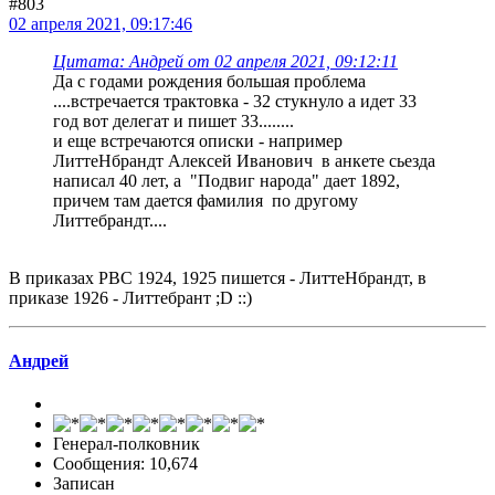
#803
02 апреля 2021, 09:17:46
Цитата: Андрей от 02 апреля 2021, 09:12:11
Да с годами рождения большая проблема
....встречается трактовка - 32 стукнуло а идет 33
год вот делегат и пишет 33........
и еще встречаются описки - например
ЛиттеНбрандт Алексей Иванович в анкете сьезда
написал 40 лет, а "Подвиг народа" дает 1892,
причем там дается фамилия по другому
Литтебрандт....
В приказах РВС 1924, 1925 пишется - ЛиттеНбрандт, в
приказе 1926 - Литтебрант ;D ::)
Андрей
Генерал-полковник
Сообщения: 10,674
Записан