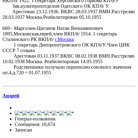
ВКП/б/ 1922. 1 секретарь Херсонского горкома КП/б/У
Зав.культпропотделом Одесского ОК КП/б/ У.
Арестован 23.12.1936. ВКВС 28.03.1937 ВМН.Расстрелян
28.03.1937 Москва.Реабилитирован 05.10.1955
669 - Марголин-Циганов Натан Вениаминович
1895,Московская,еврей,член ВКП/б/ 1914. 1 секретарь
Сталинского РК ВКП/б/
г.Москва
1 секретарь Днепропетровского ОК КП/б/У. Член ЦИК
СССР 7 созыва
Арестован 03.11.1937.ВКВС 08.02.1938 ВМН.Расстрелян
10.02.1938 Москва. Реабилитирован 14.05.1955
Родственники получали перпенсию союзного значения
оп.4,д.720 = 01.07.1955
Андрей
Генерал-полковник
Сообщения: 10,674
Записан