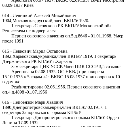
Арестован 00.07.1937. ВКВС 02.09.1937 ВМН.Расстрелян
03.09.1937 Киев
614 - Левицкий Алексей Михайлович
1904,Московская,русский,член ВКП/б/ 1920.
1 секретарь Сасовского РК ВКП/б/ Московской обл.
Репрессиям не подвергался.
Перпен союзного значения оп.5,д.8646 - 01.01.1968. Умер
после 1991
615 - Левкович Мария Остаповна
1892,Харьковская,украинка,член ВКП/б/ 1919. 1 секретарь
Дзержинского РК КП/б/У г.Харьков
Зам.секретаря ЦИК УССР. Член ЦИК СССР 3,5 созывов
Арестована 02.08.1935. ОС НКВД приговорена
15.10.1935 к 5 годам л/с. ВКВС 15.08.1937 приговорена к 10
годам л/с
Реабилитировна 02.06.1956. Перпен союзного значения
оп.4,д.4898 -01.07.1956
616 - Лейбензон Марк Львович
1890,Днепропетровская,еврей,член ВКП/б/ 02.1917. 1
секретарь Запорожского горкома КП/б/У
1 секретарь Днепропетровского горкома КП/б/У. Орден
Ленина 17.09.1932