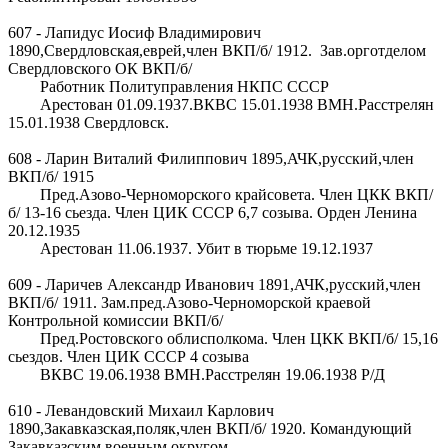
607 - Лапидус Иосиф Владимирович
1890,Свердловская,еврей,член ВКП/б/ 1912. Зав.орготделом
Свердловского ОК ВКП/б/
Работник Политуправления НКПС СССР
Арестован 01.09.1937.ВКВС 15.01.1938 ВМН.Расстрелян
15.01.1938 Свердловск.
608 - Ларин Виталий Филиппович 1895,АЧК,русский,член
ВКП/б/ 1915
Пред.Азово-Черноморского крайсовета. Член ЦКК ВКП/
б/ 13-16 сьезда. Член ЦИК СССР 6,7 созыва. Орден Ленина
20.12.1935
Арестован 11.06.1937. Убит в тюрьме 19.12.1937
609 - Ларичев Александр Иванович 1891,АЧК,русский,член
ВКП/б/ 1911. Зам.пред.Азово-Черноморской краевой
Контрольной комиссии ВКП/б/
Пред.Ростовского облисполкома. Член ЦКК ВКП/б/ 15,16
сьездов. Член ЦИК СССР 4 созыва
ВКВС 19.06.1938 ВМН.Расстрелян 19.06.1938 Р/Д
610 - Левандовский Михаил Карлович
1890,Закавказская,поляк,член ВКП/б/ 1920. Командующий
Закавказским военным округом