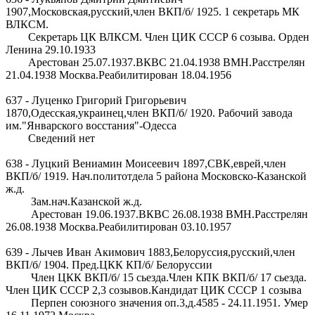
1907,Московская,русский,член ВКП/б/ 1925. 1 секретарь МК
ВЛКСМ.
Секретарь ЦК ВЛКСМ. Член ЦИК СССР 6 созыва. Орден
Ленина 29.10.1933
Арестован 25.07.1937.ВКВС 21.04.1938 ВМН.Расстрелян
21.04.1938 Москва.Реабилитирован 18.04.1956
637 - Луценко Григорий Григорьевич
1870,Одесская,украинец,член ВКП/б/ 1920. Рабочий завода
им."Январского восстания"-Одесса
Сведений нет
638 - Луцкий Вениамин Моисеевич 1897,СВК,еврей,член
ВКП/б/ 1919. Нач.политотдела 5 района Московско-Казанской
ж.д.
Зам.нач.Казанской ж.д.
Арестован 19.06.1937.ВКВС 26.08.1938 ВМН.Расстрелян
26.08.1938 Москва.Реабилитирован 03.10.1957
639 - Лычев Иван Акимович 1883,Белоруссия,русский,член
ВКП/б/ 1904. Пред.ЦКК КП/б/ Белоруссии
Член ЦКК ВКП/б/ 15 сьезда.Член КПК ВКП/б/ 17 сьезда.
Член ЦИК СССР 2,3 созывов.Кандидат ЦИК СССР 1 созыва
Перпен союзного значения оп.3,д.4585 - 24.11.1951. Умер