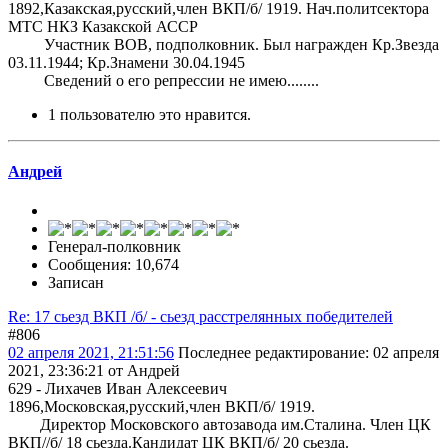
1892,Казакская,русский,член ВКП/б/ 1919. Нач.политсектора
МТС НКЗ Казакской АССР
Участник ВОВ, подполковник. Был награжден Кр.Звезда
03.11.1944; Кр.Знамени 30.04.1945
Сведений о его репрессии не имею........
1 пользователю это нравится.
Андрей
Генерал-полковник
Сообщения: 10,674
Записан
Re: 17 сьезд ВКП /б/ - сьезд расстрелянных победителей
#806
02 апреля 2021, 21:51:56
Последнее редактирование
: 02 апреля
2021, 23:36:21 от Андрей
629 - Лихачев Иван Алексеевич
1896,Московская,русский,член ВКП/б/ 1919.
Директор Московского автозавода им.Сталина. Член ЦК
ВКП//б/ 18 сьезда.Кандидат ЦК ВКП/б/ 20 сьезда.