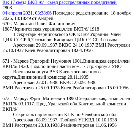
Re: 17 сьезд ВКП /б/ - сьезд расстрелянных победителей
#808
04 апреля 2021, 03:38:06
Последнее редактирование
: 18 ноября
2025, 13:18:49 от Андрей
670 - Маркитан Павел Филиппович
1887,Черниговская,украинец,член ВКП/б/ 1918
1 секретарь Черниговского ОК КП/б/ Украины. Член
ЦИК СССР 6,7 созывов. Кандидат ЦИК СССР 3 созыва.
Арестован 29.09.1937.ВКВС 24.10.1937 ВМН.Расстрелян
25.10.1937 Киев.Реабилитирован 18.04.1956
671 - Марков Григорий Наумович 1901,Винницкая,еврей,член
ВКП/б/ 1920. Пом.по полит.части ком.17 стр.корпуса УВО
Военком корпуса ВУЗ Киевского военного
округа.Дивизионный комиссар 28.11.1935
Арестован 22.01.1938. ВКВС 25.09.1938
ВМН.Расстрелян 25.09.1938 Киев.Реабилитирован 15.09.1956
672 - Маркус Фриц Матвеевич 1890,Свердловская,латыш,член
ВКП/б/ 03.1917. Пред.Уральской обл.Контрольной комиссии
ВКП/б/
Секретарь партколлегии КПК по Челябинской обл.
Арестован 08.09.1937. Тройкой УНКВД 10.10.1938
ВМН.Расстрелян 23.10.1938.Реабилитирован 11.06.1956