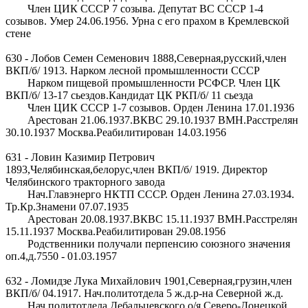
Член ЦИК СССР 7 созыва. Депутат ВС СССР 1-4
созывов. Умер 24.06.1956. Урна с его прахом в Кремлевской
стене
630 - Лобов Семен Семенович 1888,Северная,русский,член
ВКП/б/ 1913. Нарком лесной промышленности СССР
Нарком пищевой промышленности РСФСР. Член ЦК
ВКП/б/ 13-17 сьездов.Кандидат ЦК РКП/б/ 11 сьезда
Член ЦИК СССР 1-7 созывов. Орден Ленина 17.01.1936
Арестован 21.06.1937.ВКВС 29.10.1937 ВМН.Расстрелян
30.10.1937 Москва.Реабилитирован 14.03.1956
631 - Ловин Казимир Петрович
1893,Челябинская,белорус,член ВКП/б/ 1919. Директор
Челябинского тракторного завода
Нач.Главэнерго НКТП СССР. Орден Ленина 27.03.1934.
Тр.Кр.Знамени 07.07.1935
Арестован 20.08.1937.ВКВС 15.11.1937 ВМН.Расстрелян
15.11.1937 Москва.Реабилитирован 29.08.1956
Родственники получали перпенсию союзного значения
оп.4,д.7550 - 01.03.1957
632 - Ломидзе Лука Михайлович 1901,Северная,грузин,член
ВКП/б/ 04.1917. Нач.политотдела 5 ж.д.р-на Северной ж.д.
Нач.политотдела Дебальцевского о/я Северо-Донецкой