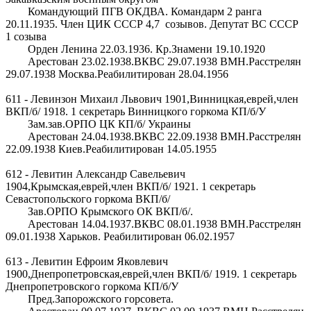
Командующий ПГВ ОКДВА. Командарм 2 ранга
20.11.1935. Член ЦИК СССР 4,7 созывов. Депутат ВС СССР
1 созыва
Орден Ленина 22.03.1936. Кр.Знамени 19.10.1920
Арестован 23.02.1938.ВКВС 29.07.1938 ВМН.Расстрелян
29.07.1938 Москва.Реабилитирован 28.04.1956
611 - Левинзон Михаил Львович 1901,Винницкая,еврей,член
ВКП/б/ 1918. 1 секретарь Винницкого горкома КП/б/У
Зам.зав.ОРПО ЦК КП/б/ Украины
Арестован 24.04.1938.ВКВС 22.09.1938 ВМН.Расстрелян
22.09.1938 Киев.Реабилитирован 14.05.1955
612 - Левитин Александр Савельевич
1904,Крымская,еврей,член ВКП/б/ 1921. 1 секретарь
Севастопольского горкома ВКП/б/
Зав.ОРПО Крымского ОК ВКП/б/.
Арестован 14.04.1937.ВКВС 08.01.1938 ВМН.Расстрелян
09.01.1938 Харьков. Реабилитирован 06.02.1957
613 - Левитин Ефроим Яковлевич
1900,Днепропетровская,еврей,член ВКП/б/ 1919. 1 секретарь
Днепропетровского горкома КП/б/У
Пред.Запорожского горсовета.