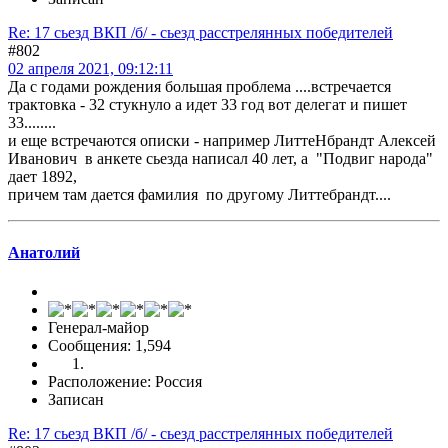
Re: 17 сьезд ВКП /б/ - сьезд расстрелянных победителей
#802
02 апреля 2021, 09:12:11
Да с годами рождения большая проблема ....встречается
трактовка - 32 стукнуло а идет 33 год вот делегат и пишет
33........
и еще встречаются описки - например ЛиттеНбрандт Алексей
Иванович в анкете сьезда написал 40 лет, а "Подвиг народа"
дает 1892,
причем там дается фамилия по другому Литтебрандт....
Анатолий
Генерал-майор
Сообщения: 1,594
Расположение: Россия
Записан
Re: 17 сьезд ВКП /б/ - сьезд расстрелянных победителей