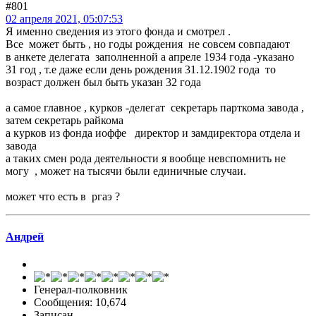
#801
02 апреля 2021, 05:07:53
Я именно сведения из этого фонда и смотрел .
Все может быть , но годы рождения не совсем совпадают
в анкете делегата заполненной а апреле 1934 года -указано
31 год , т.е даже если день рождения 31.12.1902 года то
возраст должен был быть указан 32 года
а самое главное , курков -делегат секретарь парткома завода ,
затем секретарь райкома
а курков из фонда иоффе директор и замдиректора отдела и
завода
а таких смен рода деятельности я вообще невспомнить не
могу , может на тысячи были единичные случаи.
может что есть в ргаэ ?
Андрей
Генерал-полковник
Сообщения: 10,674
Записан