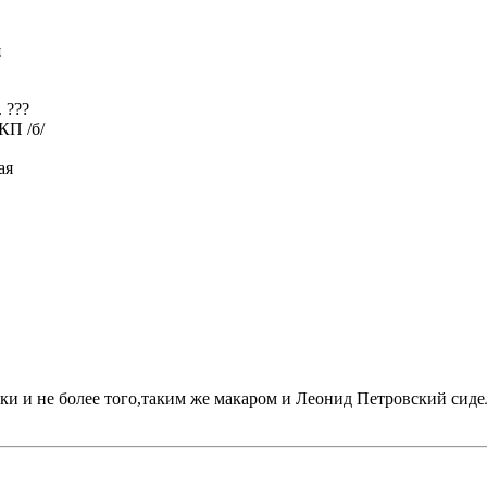
я
 ???
КП /б/
ая
и и не более того,таким же макаром и Леонид Петровский сидел и