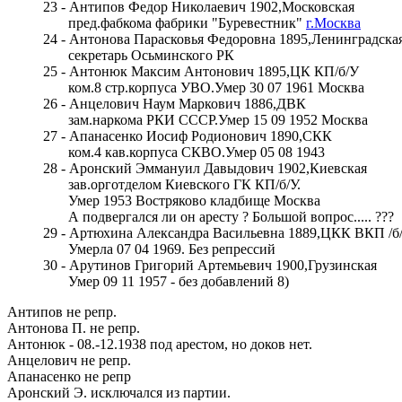
23 - Антипов Федор Николаевич 1902,Московская
пред.фабкома фабрики "Буревестник"
г.Москва
24 - Антонова Парасковья Федоровна 1895,Ленинградска
секретарь Осьминского РК
25 - Антонюк Максим Антонович 1895,ЦК КП/б/У
ком.8 стр.корпуса УВО.Умер 30 07 1961 Москва
26 - Анцелович Наум Маркович 1886,ДВК
зам.наркома РКИ СССР.Умер 15 09 1952 Москва
27 - Апанасенко Иосиф Родионович 1890,СКК
ком.4 кав.корпуса СКВО.Умер 05 08 1943
28 - Аронский Эммануил Давыдович 1902,Киевская
зав.орготделом Киевского ГК КП/б/У.
Умер 1953 Востряково кладбище Москва
А подвергался ли он аресту ? Большой вопрос..... ???
29 - Артюхина Александра Васильевна 1889,ЦКК ВКП /б
Умерла 07 04 1969. Без репрессий
30 - Арутинов Григорий Артемьевич 1900,Грузинская
Умер 09 11 1957 - без добавлений 8)
Антипов не репр.
Антонова П. не репр.
Антонюк - 08.-12.1938 под арестом, но доков нет.
Анцелович не репр.
Апанасенко не репр
Аронский Э. исключался из партии.