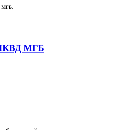
Д МГБ
.