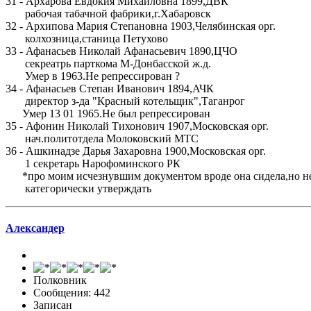
31 - Архарова Евдокия Михайловна 1899,ДВК
рабочая табачной фабрики,г.Хабаровск
32 - Архипова Мария Степановна 1903,Челябинская орг.
колхозница,станица Петухово
33 - Афанасьев Николай Афанасьевич 1890,ЦЧО
секреатрь парткома М-Донбасской ж.д.
Умер в 1963.Не репрессирован ?
34 - Афанасьев Степан Иванович 1894,АЧК
директор з-да "Красный котельщик",Таганрог
Умер 13 01 1965.Не был репрессирован
35 - Афонин Николай Тихонович 1907,Московская орг.
нач.политотдела Молоковский МТС
36 - Ашкинадзе Дарья Захаровна 1900,Московская орг.
1 секретарь Нарофоминского РК
*про моим исчезнувшим документом вроде она сидела,но н
категорически утверждать
Александер
Полковник
Сообщения: 442
Записан