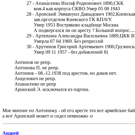
27 - Апанасенко Иосиф Родионович 1890,СКК
ком.4 кав.корпуса СКВО.Умер 05 08 1943
28 - Аронский Эммануил Давыдович 1902,Киевска
зав.орготделом Киевского ГК КП/б/У.
Умер 1953 Востряково кладбище Москва
А подвергался ли он аресту ? Большой вопрос.....
29 - Артюхина Александра Васильевна 1889,ЦКК В
Умерла 07 04 1969. Без репрессий
30 - Арутинов Григорий Артемьевич 1900,Грузинск
Умер 09 11 1957 - без добавлений 8)
Антипов не репр.
Антонова П. не репр.
Антонюк - 08.-12.1938 под арестом, но доков нет.
Анцелович не репр.
Апанасенко не репр
Аронский Э. исключался из партии.
Мое мнение по Антонюку - об его аресте это все армейские байк
а вот Аронский может и сидел немножко :o
Андрей