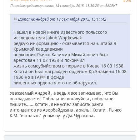
#26
Последнее редактирование
: 18 сентября 2015, 15:30:28 от ВАЛЕНТ
Цитата: Андрей от 18 сентября 2015, 15:11:42
Нашел в новой книге известного польского
исследователя Jakub Wojtkowiak
редкую информацию - оказывается нач.штаба 9
Крымской кав.дивизии
полковник Рычко Казимир Михайлович был
арестован 11 02 1938 и покончил
жизнь самоубийством в тюрьме в Киеве 16 03 1938.
Кстати он был награжден орденом Кр.Знамени 16 08
1936 но в ГАРФ в фонде
лишенных ордена я его не обнаружил.
Уважаемый Андрей , а ведь я все записываю , что Вы
выкладываете ! Побольше пожалуйста , побольше
пишите.......Кстати , я не успел записать ранги
интендантов из Азербайджана , а жаль ! Кстати , Рычко
К.М. "вскользь" упомянут у Дм. Чуракова .