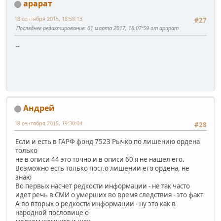
арарат
18 сентября 2015, 18:58:13
#27
Последнее редактирование
: 01 марта 2017, 18:07:59 от арарат
--
Андрей
18 сентября 2015, 19:30:04
#28
Если и есть в ГАРФ фонд 7523 Рычко по лишению ордена
только
не в описи 44 это точно и в описи 60 я не нашел его.
Возможно есть только пост.о лишении его ордена, не
знаю
Во первых насчет редкости информации - не так часто
идет речь в СМИ о умерших во время следствия - это факт
А во вторых о редкости информации - ну это как в
народной пословице о