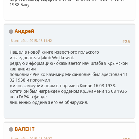
1938 Баку
Андрей
18 сентября 2015, 15:11:42
#25
Нашел в новой книге известного польского
исследователя Jakub Wojtkowiak
редкую информацию - оказывается нач.штаба 9 Крымской
кав.дивизии
полковник Рычко Казимир Михайлович был арестован 11
02 1938 и покончил
жизнь самоубийством в тюрьме в Киеве 16 03 1938.
Кстати он был награжден орденом Кр.Знамени 16 08 1936
но в ГАРФ в фонде
лишенных ордена я его не обнаружил.
ВАЛЕНТ
18 сентября 2015, 15:26:27