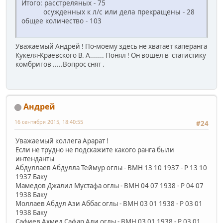
Итого: расстреляных - 75
осужденных к л/с или дела прекращены - 28
общее количество - 103
Уважаемый Андрей ! По-моему здесь не хватает каперанга
Кукеля-Краевского В. А....... Понял ! Он вошел в статистику
комбригов .....Вопрос снят .
Андрей
16 сентября 2015, 18:40:55
#24
Уважаемый коллега Арарат !
Если не трудно не подскажите какого ранга были
интенданты
Абдуллаев Абдулла Теймур оглы - ВМН 13 10 1937 - Р 13 10
1937 Баку
Мамедов Джалил Мустафа оглы - ВМН 04 07 1938 - Р 04 07
1938 Баку
Моллаев Абдул Ази Аббас оглы - ВМН 03 01 1938 - Р 03 01
1938 Баку
Сафиев Ахмед Сафар Али оглы - ВМН 03 01 1938 - Р 03 01