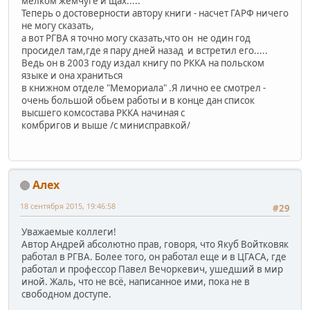
мелком жемчуге и щах.....
Теперь о достоверности автору книги - насчет ГАРФ ничего
не могу сказать,
а вот РГВА я точно могу сказать,что он не один год
просидел там,где я пару дней назад и встретил его.....
Ведь он в 2003 году издал книгу по РККА на польском
языке и она храниться
в книжном отделе "Мемориала" .Я лично ее смотрел -
очень большой обьем работы и в конце дан список
высшего комсостава РККА начиная с
комбригов и выше /с минисправкой/
Алех
18 сентября 2015, 19:46:58
#29
Уважаемые коллеги!
Автор Андрей абсолютно прав, говоря, что Якуб Войтковяк
работал в РГВА. Более того, он работал еще и в ЦГАСА, где
работал и профессор Павел Вечоркевич, ушедший в мир
иной. Жаль, что не всё, написанное ими, пока не в
свободном доступе.