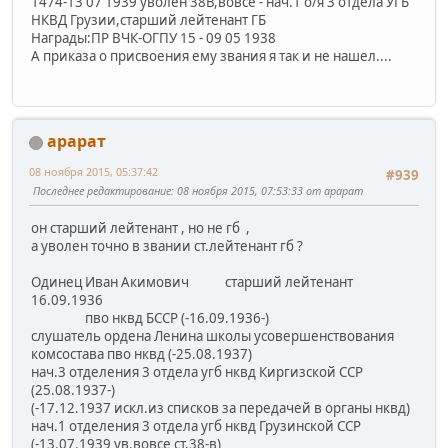
1474-13 07 1939 уволен 38В,вовсе - нач.1 о/я 3 отдела УГБ
НКВД Грузии,старший лейтенант ГБ
Награды:ПР ВЧК-ОГПУ 15 - 09 05 1938
А приказа о присвоения ему звания я так и не нашел....
арарат
08 ноября 2015, 05:37:42
#939
Последнее редактирование
: 08 ноября 2015, 07:53:33 от арарат
он старший лейтенант , но не гб ,
а уволен точно в звании ст.лейтенант гб ?
Одинец Иван Акимович старший лейтенант
16.09.1936
пво нквд БССР (-16.09.1936-)
слушатель ордена Ленина школы усовершенствования
комсостава пво нквд (-25.08.1937)
нач.3 отделения 3 отдела угб нквд Киргизской ССР
(25.08.1937-)
(-17.12.1937 искл.из списков за передачей в органы нквд)
нач.1 отделения 3 отдела угб нквд Грузинской ССР
(-13.07.1939 ув.вовсе ст.38-в)