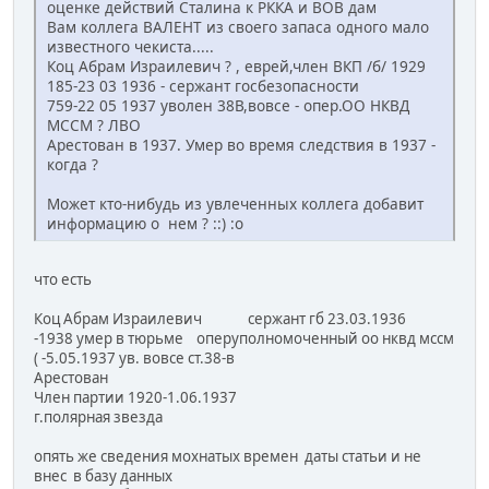
оценке действий Сталина к РККА и ВОВ дам
Вам коллега ВАЛЕНТ из своего запаса одного мало
известного чекиста.....
Коц Абрам Израилевич ? , еврей,член ВКП /б/ 1929
185-23 03 1936 - сержант госбезопасности
759-22 05 1937 уволен 38В,вовсе - опер.ОО НКВД
МССМ ? ЛВО
Арестован в 1937. Умер во время следствия в 1937 -
когда ?
Может кто-нибудь из увлеченных коллега добавит
информацию о нем ? ::) :o
что есть
Коц Абрам Израилевич сержант гб 23.03.1936
-1938 умер в тюрьме оперуполномоченный оо нквд мссм
( -5.05.1937 ув. вовсе ст.38-в
Арестован
Член партии 1920-1.06.1937
г.полярная звезда
опять же сведения мохнатых времен даты статьи и не
внес в базу данных