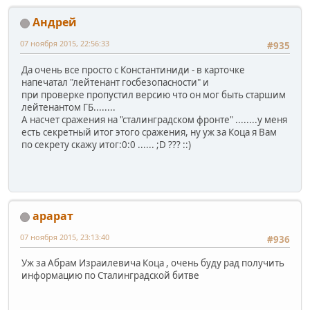
Андрей
07 ноября 2015, 22:56:33
#935
Да очень все просто с Константиниди - в карточке
напечатал "лейтенант госбезопасности" и
при проверке пропустил версию что он мог быть старшим
лейтенантом ГБ........
А насчет сражения на "сталинградском фронте" ........у меня
есть секретный итог этого сражения, ну уж за Коца я Вам
по секрету скажу итог:0:0 ...... ;D ??? ::)
арарат
07 ноября 2015, 23:13:40
#936
Уж за Абрам Израилевича Коца , очень буду рад получить
информацию по Сталинградской битве