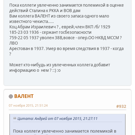
Пока коллеги увлеченно занимается полемикой в оценке
действий Сталина к РККА и ВОВ дам
Вам коллега ВАЛЕНТ из своего запаса одного мало
известного чекиста.....
Коц Абрам Израилевич ? , еврей,член ВКП /б/ 1929
185-23 03 1936 - сержант госбезопасности
759-22 05 1937 уволен 38В,вовсе - опер.ОО НКВД МССМ ?
ЛВО
Арестован в 1937. Умер во время следствия в 1937 - когда
?
Может кто-нибудь из увлеченных коллега добавит
информацию о нем ? ::) :o
ВАЛЕНТ
07 ноября 2015, 21:51:24
#932
Цитата: Андрей от 07 ноября 2015, 21:27:11
Пока коллеги увлеченно занимается полемикой в