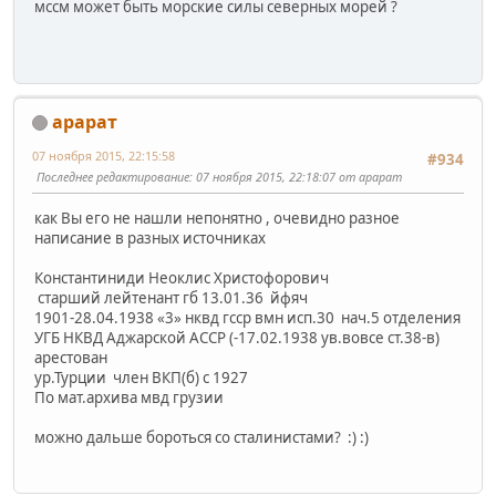
мссм может быть морские силы северных морей ?
арарат
07 ноября 2015, 22:15:58
#934
Последнее редактирование
: 07 ноября 2015, 22:18:07 от арарат
как Вы его не нашли непонятно , очевидно разное
написание в разных источниках
Константиниди Неоклис Христофорович
старший лейтенант гб 13.01.36 йфяч
1901-28.04.1938 «3» нквд гсср вмн исп.30 нач.5 отделения
УГБ НКВД Аджарской АССР (-17.02.1938 ув.вовсе ст.38-в)
арестован
ур.Турции член ВКП(б) с 1927
По мат.архива мвд грузии
можно дальше бороться со сталинистами? :) :)