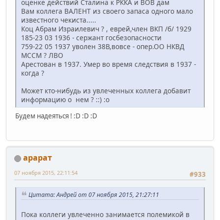
оценке действий Сталина к РККА и ВОВ дам
Вам коллега ВАЛЕНТ из своего запаса одного мало
известного чекиста.....
Коц Абрам Израилевич ? , еврей,член ВКП /б/ 1929
185-23 03 1936 - сержант госбезопасности
759-22 05 1937 уволен 38В,вовсе - опер.ОО НКВД
МССМ ? ЛВО
Арестован в 1937. Умер во время следствия в 1937 -
когда ?
Может кто-нибудь из увлеченных коллега добавит
информацию о нем ? ::) :o
Будем надеяться ! :D :D :D
арарат
07 ноября 2015, 22:11:54
#933
Цитата: Андрей от 07 ноября 2015, 21:27:11
Пока коллеги увлеченно занимается полемикой в