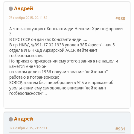
Андрей
07 ноября 2015, 20:11:52
#930
А что за ситуация с Константиади Неоклис Христофорович
?
В СРС ГССР он дан как Константиниди ....
В пр.НКВД №391-17 02 1938 уволен 38Б /арест/ - нач.5
отдела УГБ НКВД Аджарской АССР, лейтенант
госбезопасности.
Но приказ о присвоении ему этого звания я не нашел и
кажется мне что он
на самом деле в 1936 получил звание "лейтенант"
работаю в погранвойсках
ЗСФСР, а затем был переброшен в УГБ и в приказе об
увольнении ему самовольно вписали "лейтенант
госбезопасности"...
Андрей
07 ноября 2015, 21:27:11
#931