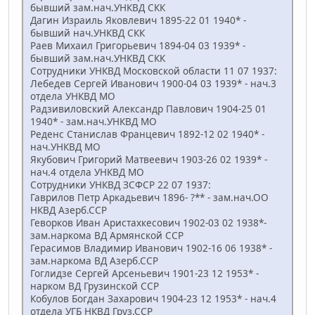
бывший зам.нач.УНКВД СКК
Дагин Израиль Яковлевич 1895-22 01 1940* -
бывший нач.УНКВД СКК
Раев Михаил Григорьевич 1894-04 03 1939* -
бывший зам.нач.УНКВД СКК
Сотрудники УНКВД Московской области 11 07 1937:
Лебедев Сергей Иванович 1900-04 03 1939* - нач.3
отдела УНКВД МО
Радзивиловский Александр Павлович 1904-25 01
1940* - зам.нач.УНКВД МО
Реденс Станислав Францевич 1892-12 02 1940* -
нач.УНКВД МО
Якубович Григорий Матвеевич 1903-26 02 1939* -
нач.4 отдела УНКВД МО
Сотрудники УНКВД ЗСФСР 22 07 1937:
Гаврилов Петр Аркадьевич 1896- ?** - зам.нач.ОО
НКВД Азерб.ССР
Геворков Иван Аристахкесович 1902-03 02 1938*-
зам.наркома ВД Армянской ССР
Герасимов Владимир Иванович 1902-16 06 1938* -
зам.наркома ВД Азерб.ССР
Гоглидзе Сергей Арсеньевич 1901-23 12 1953* -
нарком ВД Грузинской ССР
Кобулов Богдан Захарович 1904-23 12 1953* - нач.4
отдела УГБ НКВД Груз.ССР