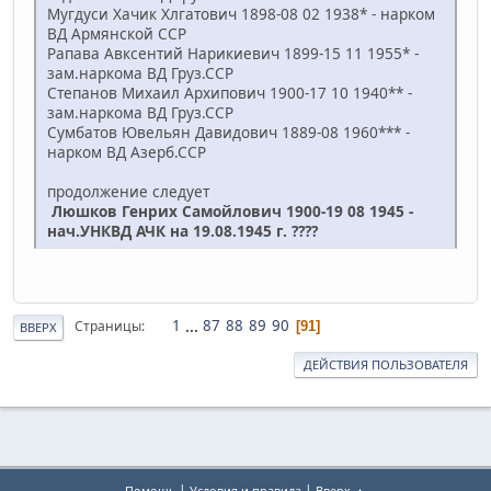
Мугдуси Хачик Хлгатович 1898-08 02 1938* - нарком
ВД Армянской ССР
Рапава Авксентий Нарикиевич 1899-15 11 1955* -
зам.наркома ВД Груз.ССР
Степанов Михаил Архипович 1900-17 10 1940** -
зам.наркома ВД Груз.ССР
Сумбатов Ювельян Давидович 1889-08 1960*** -
нарком ВД Азерб.ССР
продолжение следует
Люшков Генрих Самойлович 1900-19 08 1945 -
нач.УНКВД АЧК на 19.08.1945 г. ????
1
...
87
88
89
90
Страницы
91
ВВЕРХ
ДЕЙСТВИЯ ПОЛЬЗОВАТЕЛЯ
|
|
Помощь
Условия и правила
Вверх ▲