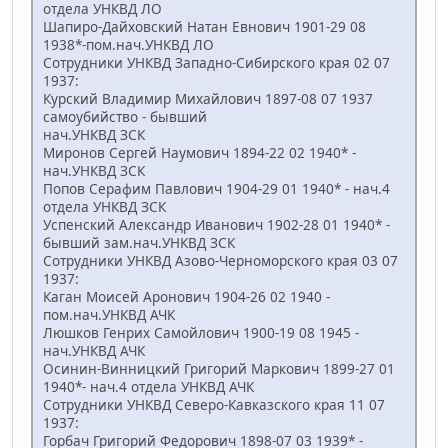
отдела УНКВД ЛО
Шапиро-Дайховский Натан Евнович 1901-29 08
1938*-пом.нач.УНКВД ЛО
Сотрудники УНКВД Западно-Сибирского края 02 07
1937:
Курский Владимир Михайлович 1897-08 07 1937
самоубийство - бывший
нач.УНКВД ЗСК
Миронов Сергей Наумович 1894-22 02 1940* -
нач.УНКВД ЗСК
Попов Серафим Павлович 1904-29 01 1940* - нач.4
отдела УНКВД ЗСК
Успенский Александр Иванович 1902-28 01 1940* -
бывший зам.нач.УНКВД ЗСК
Сотрудники УНКВД Азово-Черноморского края 03 07
1937:
Каган Моисей Аронович 1904-26 02 1940 -
пом.нач.УНКВД АЧК
Люшков Генрих Самойлович 1900-19 08 1945 -
нач.УНКВД АЧК
Осинин-Винницкий Григорий Маркович 1899-27 01
1940*- нач.4 отдела УНКВД АЧК
Сотрудники УНКВД Северо-Кавказского края 11 07
1937:
Горбач Григорий Федорович 1898-07 03 1939* -