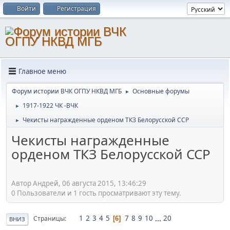
Войти
Регистрация
Главное меню
Форум истории ВЧК ОГПУ НКВД МГБ
Основные форумы
►
1917-1922 ЧК -ВЧК
►
Чекисты награжденные орденом ТКЗ Белорусской ССР
►
Чекисты награжденные
орденом ТКЗ Белорусской ССР
Автор Андрей, 06 августа 2015, 13:46:29
0 Пользователи и 1 гость просматривают эту тему.
1
2
3
4
5
7
8
9
10
...
20
Страницы
6
ВНИЗ