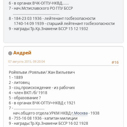
6 - в органах ВЧК-ОГПУ-НКВД......
7 - нач.Мстиславского РО ГПУ БССР
.........................................
8 - 184-23 03 1936 - лейтенант госбезопасности
1740-14 09 1939 - старший лейтенант госбезопасности
9 - награды:Тр.Кр.Знамени БССР 15 12 1932
Андрей
07 августа 2015, 09:20:04
#16
Ройяльви /Рояльви/ Жан Вильевич
1 - 1889
2 - литовец
3 - соц.происхождение - из рабочих
4 - член ВКП /б/ 1918
5 - образование ?
6 - в органах ВЧК-ОГПУ=НКВД с 1921
7 - ...........................
нач.общего отдела УРКМ НКВД
г.Москва
- 1938
8 - 755-16 08 1936 - капитан милиции
9 - награды:Тр.Кр.Знамени БССР 16 02 1928