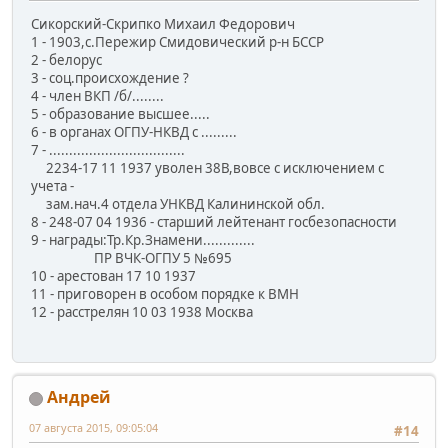
Сикорский-Скрипко Михаил Федорович
1 - 1903,с.Пережир Смидовический р-н БССР
2 - белорус
3 - соц.происхождение ?
4 - член ВКП /б/........
5 - образование высшее.....
6 - в органах ОГПУ-НКВД с .........
7 - ..................................
2234-17 11 1937 уволен 38В,вовсе с исключением с
учета -
зам.нач.4 отдела УНКВД Калининской обл.
8 - 248-07 04 1936 - старший лейтенант госбезопасности
9 - награды:Тр.Кр.Знамени.............
ПР ВЧК-ОГПУ 5 №695
10 - арестован 17 10 1937
11 - приговорен в особом порядке к ВМН
12 - расстрелян 10 03 1938 Москва
Андрей
07 августа 2015, 09:05:04
#14