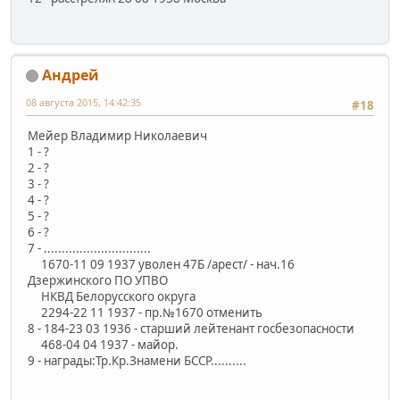
Андрей
08 августа 2015, 14:42:35
#18
Мейер Владимир Николаевич
1 - ?
2 - ?
3 - ?
4 - ?
5 - ?
6 - ?
7 - ..............................
1670-11 09 1937 уволен 47Б /арест/ - нач.16
Дзержинского ПО УПВО
НКВД Белорусского округа
2294-22 11 1937 - пр.№1670 отменить
8 - 184-23 03 1936 - старший лейтенант госбезопасности
468-04 04 1937 - майор.
9 - награды:Тр.Кр.Знамени БССР..........