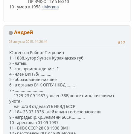
ПР ВЧК-ОГПУ 5 №313
10 - умер в 1958
г.Москва
Андрей
08 августа 2015, 14:26:44
#17
Юргенсон Роберт Петрович
1 - 1888,хутор Яунзен Курляндская губ.
2 - латыш
3 - соц.происхождение - ?
4 - член ВКП /б/..........
5 - образование низшее
6 - в органах ВЧК-ОГПУ-НКВД........
7 - .........................
1729-23 09 1937 уволен 38В,вовсе с исключением с
учета -
нач.о/я 3 отдела УГБ НКВД БССР
8 - 184-23 03 1936 - лейтенант госбезопасности
9 - награды:Тр.Кр.Знамени БССР............
10 - арестован 01 09 1937
11 - ВКВС СССР 28 08 1938 ВМН
12 - расстрелян 28 08 1938 Москва