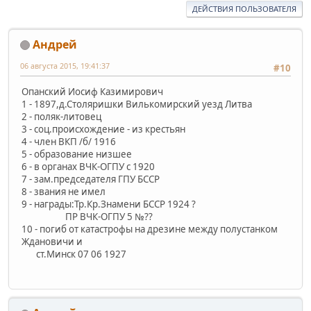
ДЕЙСТВИЯ ПОЛЬЗОВАТЕЛЯ
Андрей
06 августа 2015, 19:41:37
#10
Опанский Иосиф Казимирович
1 - 1897,д.Столяришки Вилькомирский уезд Литва
2 - поляк-литовец
3 - соц.происхождение - из крестьян
4 - член ВКП /б/ 1916
5 - образование низшее
6 - в органах ВЧК-ОГПУ с 1920
7 - зам.председателя ГПУ БССР
8 - звания не имел
9 - награды:Тр.Кр.Знамени БССР 1924 ?
ПР ВЧК-ОГПУ 5 №??
10 - погиб от катастрофы на дрезине между полустанком
Ждановичи и
ст.Минск 07 06 1927