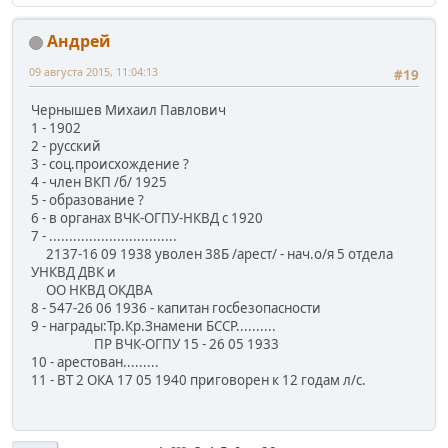
Андрей
09 августа 2015, 11:04:13
#19
Чернышев Михаил Павлович
1 - 1902
2 - русский
3 - соц.происхождение ?
4 - член ВКП /б/ 1925
5 - образование ?
6 - в органах ВЧК-ОГПУ-НКВД с 1920
7 - ................................
2137-16 09 1938 уволен 38Б /арест/ - нач.о/я 5 отдела
УНКВД ДВК и
ОО НКВД ОКДВА
8 - 547-26 06 1936 - капитан госбезопасности
9 - награды:Тр.Кр.Знамени БССР..........
ПР ВЧК-ОГПУ 15 - 26 05 1933
10 - арестован.........
11 - ВТ 2 ОКА 17 05 1940 приговорен к 12 годам л/с.