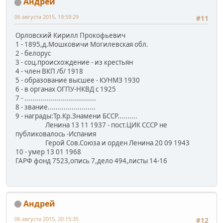
Андрей
06 августа 2015, 19:59:29
#11
Орловский Кирилл Прокофьевич
1 - 1895,д.Мошковичи Могилевская обл.
2 - белорус
3 - соц.происхождение - из крестьян
4 - член ВКП /б/ 1918
5 - образование высшее - КУНМЗ 1930
6 - в органах ОГПУ-НКВД с 1925
7 - ....................................
8 - звание........................
9 - награды:Тр.Кр.Знамени БССР..........
Ленина 13 11 1937 - пост.ЦИК СССР не
публиковалось -Испания
Герой Сов.Союза и орден Ленина 20 09 1943
10 - умер 13 01 1968
ГАРФ фонд 7523,опись 7,дело 494,листы 14-16
Андрей
06 августа 2015, 20:15:35
#12