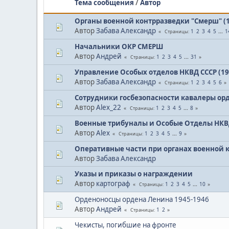
Тема сообщения
/
Автор
Органы военной контрразведки "Смерш" (19
Автор
Забава Александр
1
2
3
4
5
...
1
Страницы
Начальники ОКР СМЕРШ
Автор
Андрей
1
2
3
4
5
...
31
Страницы
Управление Особых отделов НКВД СССР (194
Автор
Забава Александр
1
2
3
4
5
6
Страницы
Сотрудники госбезопасности кавалеры ор
Автор
Alex_22
1
2
3
4
5
...
8
Страницы
Военные трибуналы и Особые Отделы НКВ
Автор
Alex
1
2
3
4
5
...
9
Страницы
Оперативные части при органах военной 
Автор
Забава Александр
Указы и приказы о награждении
Автор
картограф
1
2
3
4
5
...
10
Страницы
Орденоносцы ордена Ленина 1945-1946
Автор
Андрей
1
2
Страницы
Чекисты, погибшие на фронте