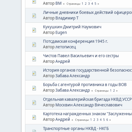
Автор
BM
1
2
3
4
5
Страницы
Личные дневники боевых действий офицеров
Автор
Владимир Т
Кукушкин Дмитрий Наумович
Автор
Eugen
Потсдамская конференция 1945 г.
Автор
летописец
Чистов Павел Васильевич и его сестры
Автор
Андрей
История органов государственной безопасност
Автор
Забава Александр
Борьба с агентурой противника в годы ВОВ
Автор
Забава Александр
1
2
Страницы
Отдельная кавалерийская бригада НКВД УССР
Автор
Москвин Александр Вячеславович
Картотека награжденных знаком "Заслуженны
Автор
Андрей
1
2
3
4
5
6
Страницы
Транспортные органы НКВД - НКГБ