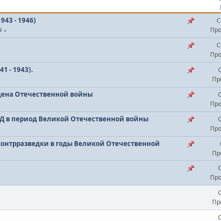
43 - 1946)
С
Про
4
С
Про
1 - 1943).
Пр
дена Отечественной войны
Про
Д в период Великой Отечественной войны
Про
контрразведки в годы Великой Отечественной
Пр
Про
Пр