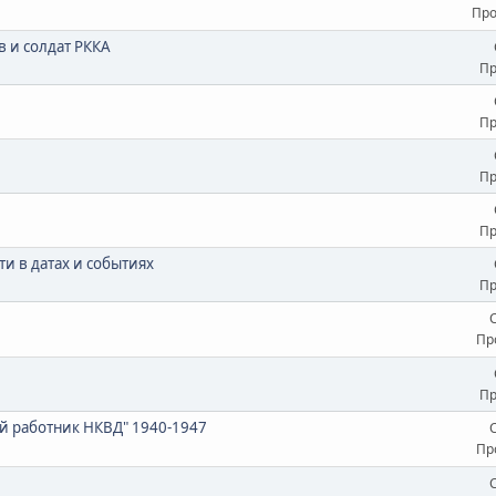
Про
 и солдат РККА
Пр
Пр
Пр
Пр
и в датах и событиях
Пр
Пр
Пр
й работник НКВД" 1940-1947
Пр