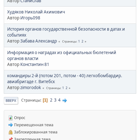
Автор
Станислав
Худяков Николай Акимович
Автор
Игорь098
История органов государственной безопасности в датах и
событиях
Автор
Забава Александр
1
2
Страницы
Информация о наградах из официальных бюлетений
органов власти
Автор
Константин 81
командиры 2-й (потом 201, потом - 40) легкобомбардир.
авиабригаде г. Витебск
Автор
zimorodok
1
2
Страницы
2
3
4
Страницы
1
ВВЕРХ
Опрос
Перемещенная тема
Заблокированная тема
Закрепленная тема