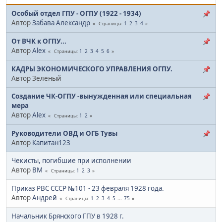
Особый отдел ГПУ - ОГПУ (1922 - 1934)
Автор
Забава Александр
1
2
3
4
Страницы
От ВЧК к ОГПУ...
Автор
Alex
1
2
3
4
5
6
Страницы
КАДРЫ ЭКОНОМИЧЕСКОГО УПРАВЛЕНИЯ ОГПУ.
Автор Зеленый
Создание ЧК-ОГПУ -вынужденная или специальная
мера
Автор
Alex
1
2
Страницы
Руководители ОВД и ОГБ Тувы
Автор
Капитан123
Чекисты, погибшие при исполнении
Автор
BM
1
2
3
Страницы
Приказ РВС СССР №101 - 23 февраля 1928 года.
Автор
Андрей
1
2
3
4
5
...
75
Страницы
Начальник Брянского ГПУ в 1928 г.