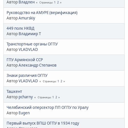
Автор
Владлен
1
2
Страницы
Руководство на АМУРЕ (верификация)
Автор
Amurskiy
449 полк НКВД
Автор
Владимир Т
Транспортные органы ОГПУ
Автор
VLADVLAD
ГПУ Армянской ССР
Автор
Александр Степанов
Знаки различия ОГПУ
Автор
VLADVLAD
1
2
Страницы
Ташкент
Автор
pcharny
1
2
Страницы
Челябинский оперсектор ПП ОГПУ по Уралу
Автор
Eugen
Первый выпуск ВПШ ОГПУ в 1934 году