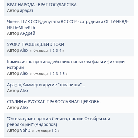
ВРАГ НАРОДА - ВРАГ ГОСУДАРСТВА
Автор
арарат
Члены ЦИК СССР,депутаты ВС СССР - сотрудники ОГПУ-НКВД-
НКГБ-МГБ-КГБ
Автор
Андрей
УРОКИ ПРОШЕДШЕЙ ЭПОХИ
Автор
Alex
1
2
3
4
Страницы
Комиссия по противодействию попыткам фальсификации
истории
Автор
Alex
1
2
3
4
5
Страницы
Арафат,Хаммер и другие "товарищи"...
Автор
Alex
СТАЛИН и РУССКАЯ ПРАВОСЛАВНАЯ ЦЕРКОВЬ.
Автор
Alex
"Он выступает против Ленина, против Октябрьской
революции!" (Андропов)
Автор
VbhD
1
2
Страницы