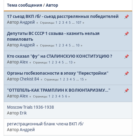
Тема сообщения
/
Автор
17 сьезд ВКП /б/ - сьезд расстрелянных победителей
Автор
Андрей
1
2
3
4
5
...
107
Страницы
Депутаты ВС СССР 1 созыва - казнить нельзя
помиловать
Автор
Андрей
1
2
3
4
5
...
10
Страницы
Кто сказал "фу" на СТАЛИНСКУЮ КОНСТИТУЦИЮ ?
Автор
Alex
1
2
3
4
5
...
13
Страницы
Органы госбезопасности в эпоху "Перестройки"
Автор
Chekist 84
1
2
3
4
5
...
15
Страницы
"ОТТЕПЕЛЬ-КАК ТРАМПЛИН К ВОЛЮНТАРИЗМУ..."
Автор
Alex
1
2
3
4
5
6
Страницы
Moscow Trials 1936-1938
Автор
Erik
регистрационный бланк члена ВКП /б/
Автор
Андрей